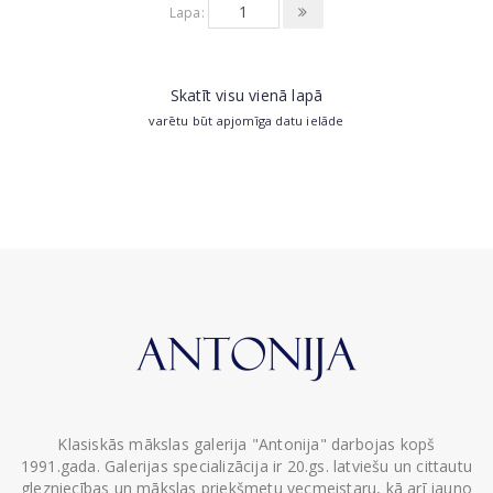
Lapa:
Skatīt visu vienā lapā
varētu būt apjomīga datu ielāde
Klasiskās mākslas galerija "Antonija" darbojas kopš
1991.gada. Galerijas specializācija ir 20.gs. latviešu un cittautu
glezniecības un mākslas priekšmetu vecmeistaru, kā arī jauno