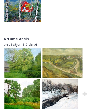
Artums Ansis
piedāvājumā 5 darbi