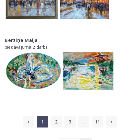
Bērziņa Maija
piedāvājumā 2 darbi
1
2
3
..
11