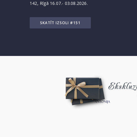
142, Rīgā 16.07.- 03.08.2026.
SKATĪT IZSOLI #151