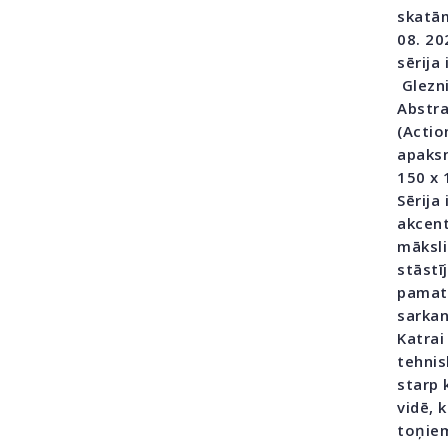
skatām
08. 20
sērija
Glezni
Abstra
(Actio
apaksn
150 x 
Sērija
akcent
māksli
stāstī
pamatk
sarkan
Katrai
tehnis
starp 
vidē, 
toņiem