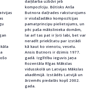
daiļdarba uzbūvi jeb
kompozīciju. Būtisks Anša
atvijas
Butnora daiļrades raksturojums
as
ir visdažadāko kompozīcijas
gu
pamatprincipu pielietojums, un
pēc paša mākslinieka domām,
 gan
lai arī tas pat ir ļoti labi, bet var
neradīt priekštatu par izstādi
ikāla
kā kaut ko vienotu, veselu.
ta
Ansis Butnors ir dzimis 1977.
došo
gadā. Izglītību ieguvis Jaņa
Rozentāla Rīgas Mākslas
vidusskolā un Latvijas Mākslas
akadēmijā. Izstādēs Latvijā un
ārzemēs piedalās kopš 2002.
gada.