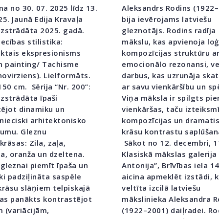
a no 30. 07. 2025 līdz 13.
Aleksandrs Rodins (1922
25. Jaunā Edija Kravaļa
bija ievērojams latviešu
 izstrādāta 2025. gadā.
gleznotājs. Rodins radīja
ecības stilistika:
mākslu, kas apvienoja loģ
ktais ekspresionisms
kompozīcijas struktūru ar
n painting/ Tachisme
emocionālo rezonansi, ve
ovirziens). Lielformāts.
darbus, kas uzrunāja skat
150 cm. Sērija “Nr. 200”:
ar savu vienkāršību un sp
 izstrādāta īpaši
Viņa māksla ir spilgts pi
ējot dinamiku un
vienkāršas, taču izteiksm
nieciski arhitektonisko
kompozīcijas un dramati
jumu. Gleznu
krāsu kontrastu saplūšan
rāsas: Zila, zaļa,
Sākot no 12. decembri, 1
a, oranža un dzeltena.
Klasiskā mākslas galerija 
 gleznai piemīt īpaša un
Antonija”, Brīvības iela 1
ki padziļināta saspēle
aicina apmeklēt izstādi, 
krāsu slāņiem telpiskajā
veltīta izcilā latviešu
kas panākts kontrastējot
mākslinieka Aleksandra R
 (variācijām,
(1922–2001) daiļradei. Ro