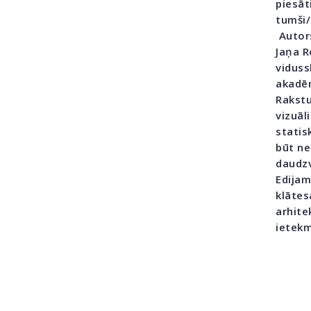
piesāt
tumši/
Autors
Jaņa R
viduss
akadēm
Rakstu
vizuāl
statis
būt ne
daudzv
Edijam
klātes
arhite
ietekm