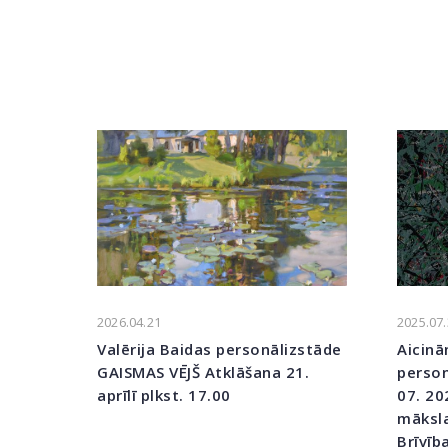
2026.04.21
2025.07
Valērija Baidas personālizstāde
Aicinā
GAISMAS VĒJŠ Atklāšana 21.
person
aprīlī plkst. 17.00
07. 20
māksla
Brīvīb