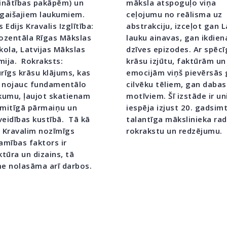
inātības pakāpēm) un
māksla atspoguļo viņa
gaišajiem laukumiem.
ceļojumu no reālisma uz
 Edijs Kravalis Izglītība:
abstrakciju, izceļot gan L
ozentāla Rīgas Mākslas
lauku ainavas, gan ikdien
kola, Latvijas Mākslas
dzīves epizodes. Ar spēcī
ija. Rokraksts:
krāsu izjūtu, faktūrām un
rīgs krāsu klājums, kas
emocijām viņš pievērsās
i nojauc fundamentālo
cilvēku tēliem, gan dabas
kumu, ļaujot skatienam
motīviem. Šī izstāde ir un
mitīgā pārmaiņu un
iespēja izjust 20. gadsim
eidības kustībā. Tā kā
talantīga mākslinieka ra
 Kravalim nozīmīgs
rokrakstu un redzējumu.
amības faktors ir
ktūra un dizains, tā
e nolasāma arī darbos.