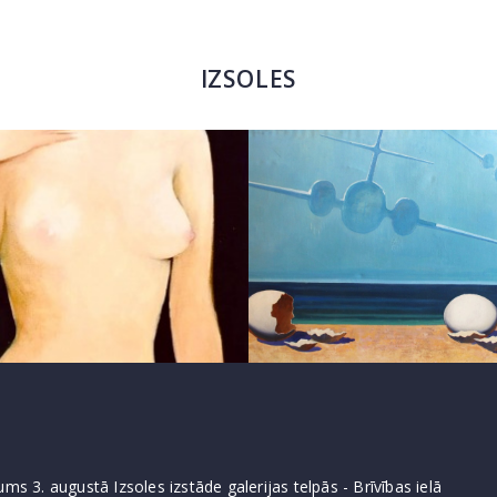
IZSOLES
ms 3. augustā Izsoles izstāde galerijas telpās - Brīvības ielā