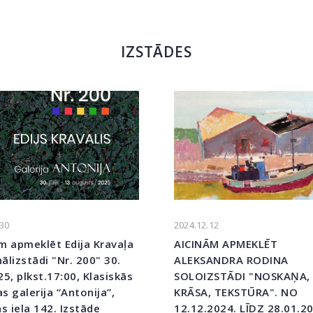
IZSTĀDES
.30
2024.12.12
m apmeklēt Edija Kravaļa
AICINĀM APMEKLĒT
ālizstādi "Nr. 200" 30.
ALEKSANDRA RODINA
25, plkst.17:00, Klasiskās
SOLOIZSTĀDI "NOSKAŅA,
s galerija “Antonija”,
KRĀSA, TEKSTŪRA". NO
as iela 142. Izstāde
12.12.2024. LĪDZ 28.01.