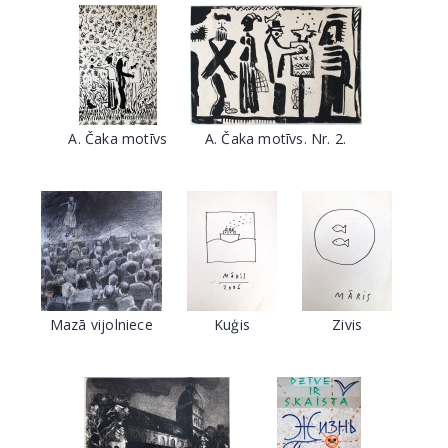
A. Čaka motīvs
A. Čaka motīvs. Nr. 2.
Mazā vijolniece
Kuģis
Zivis