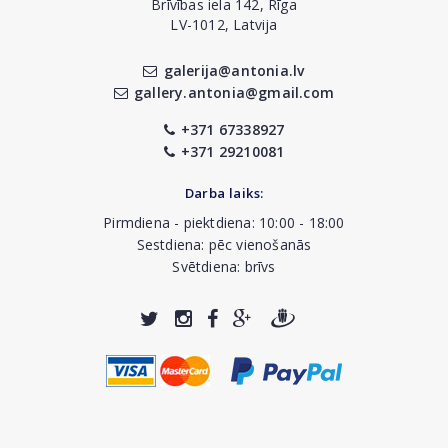
Brīvības iela 142, Rīga
LV-1012, Latvija
galerija@antonia.lv
gallery.antonia@gmail.com
+371 67338927
+371 29210081
Darba laiks:
Pirmdiena - piektdiena: 10:00 - 18:00
Sestdiena: pēc vienošanās
Svētdiena: brīvs