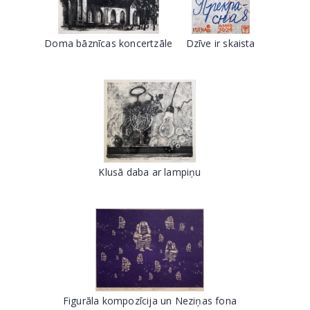
Doma bāznīcas koncertzāle
Dzīve ir skaista
Klusā daba ar lampiņu
Figurāla kompozīcija un Neziņas fona