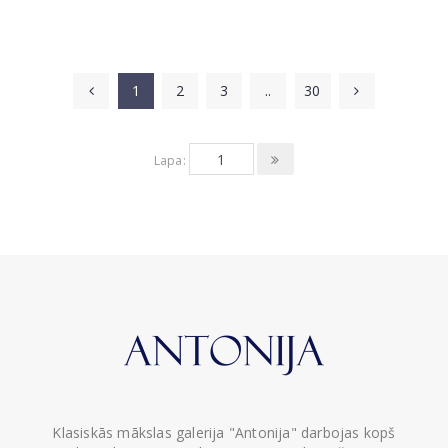
1
2
3
..
30
Lapa:
Klasiskās mākslas galerija "Antonija" darbojas kopš