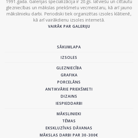
1991.gada. Galerijas specializācija ir 20.gs. latviešu un cittautu
glezniecības un mākslas priekšmetu vecmeistaru, kā arī jauno
mākslinieku darbi. Periodiski tiek organizētas izsoles klātienē,
kā arī vairākdienu izsoles internetā.
VAIRĀK PAR GALERIJU
SĀKUMLAPA
IZSOLES
GLEZNIECĪBA
GRAFIKA
PORCELĀNS
ANTIKVĀRIE PRIEKŠMETI
DIZAINS
IESPIEDDARBI
MĀKSLINIEKI
TĒMAS
EKSKLUZĪVAS DĀVANAS
MĀKSLAS DARBI PAR 30-300€