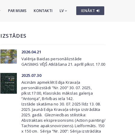
PAR MUMS
KONTAKTI
LV
IENĀKT
IZSTĀDES
2026.04.21
Valērija Baidas personālizstāde
GAISMAS VĒJŠ
Atklāšana 21. aprīlī plkst. 17.00
2025.07.30
Aicinām apmeklēt Edija Kravaļa
personālizstādi "Nr. 200" 30. 07. 2025,
plkst.17:00, Klasiskās mākslas galerija
“Antonija”, Brīvības iela 142.
Izstāde skatāma no 30. 07. 2025 līdz 13. 08.
2025. Jaunā Edija Kravaļa sērija izstrādāta
2025. gadā. Glezniecības stilistika:
Abstraktais ekspresionisms (Action painting/
Tachisme apaksnovirziens). Lielformāts. 150
x 150 cm. Sērija “Nr. 200”: Sērija izstrādāta