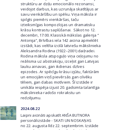
struktūru ar dziļu emocionālo rezonansi,
veidojot darbus, kas uzrunāja skatītājus ar
savu vienkāršību un spēku. Viņa māksla ir
spilgts piemērs vienkāršas, taču
izteiksmīgas kompozīcijas un dramatisku
krāsu kontrastu saplūšanai. Sākot no 12.
decembri, 17:00. Klasiskā mākslas galerija “
Antonija”, Brīvības iela 142 aicina apmeklēt
izstādi, kas veltīta izcilā latviešu mākslinieka
Aleksandra Rodina (1922–2001) daiļradei.
Rodina māksla atspoguļo viņa ceļojumu no
reālisma uz abstrakciju, izceļot gan Latvijas
lauku ainavas, gan ikdienas dzīves
epizodes. Ar spēcīgu krāsu izjūtu, faktūrām
un emocijām viņš pievērsās gan cilvēku
tēliem, gan dabas motīviem. Šī izstāde ir
unikāla iespēja izjust 20. gadsimta talantīga
mākslinieka radošo rokrakstu un
redzējumu.
2024.08.22
Laipni aicināti apskatīt ANŠA BUTNORA
personālizstāde - SKATI UN NOSKAŅAS
no 22. augusta līdz 22. septembrim.
Izstāde