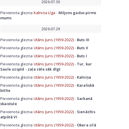
2026.07.30
Pievienota glezna
Kalniņa Līga
-
Miljons gadus pirms
mums
2026.07.29
Pievienota glezna
Utāns Juris (1959-2022)
-
Buts III
Pievienota glezna
Utāns Juris (1959-2022)
-
Buts II
Pievienota glezna
Utāns Juris (1959-2022)
-
Buts I
Pievienota glezna
Utāns Juris (1959-2022)
-
Tur, kur
Saule uzspīd - zaļa zāle sāk dīgt
Pievienota glezna
Utāns Juris (1959-2022)
-
Kalniņa
Pievienota glezna
Utāns Juris (1959-2022)
-
Karaliskā
bitīte
Pievienota glezna
Utāns Juris (1959-2022)
-
Sarkanā
skaistule
Pievienota glezna
Utāns Juris (1959-2022)
-
Sienāzītis
atpūtā VI
Pievienota glezna
Utāns Juris (1959-2022)
-
Okera zilā