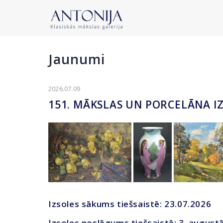
Jaunumi
2026.07.09
151. MĀKSLAS UN PORCELĀNA I
Izsoles sākums tiešsaistē: 23.07.2026
Izsoles noslēgums tiešsaistē: 3. augustā