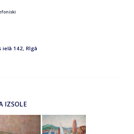
efoniski
s ielā 142, Rīgā
A IZSOLE