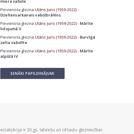
miera vabole
Pievienota glezna
Utāns Juris (1959-2022)
-
Dzeltensarkanais vaboļbrālēns
Pievienota glezna
Utāns Juris (1959-2022)
-
Mārīte
lidojumā V
Pievienota glezna
Utāns Juris (1959-2022)
-
Burvīgā
zelta vabolīte
Pievienota glezna
Utāns Juris (1959-2022)
-
Mārīte
atpūtā IV
SENĀKI PAPILDINĀJUMI
ializācija ir 20.gs. latviešu un cittautu glezniecības