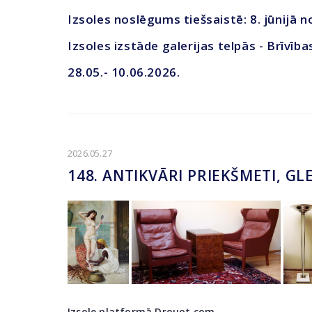
Izsoles noslēgums tiešsaistē: 8. jūnijā n
Izsoles izstāde galerijas telpās - Brīvība
28.05.- 10.06.2026.
2026.05.27
148. ANTIKVĀRI PRIEKŠMETI, G
Izsole platformā Drouot.com