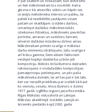
ir par skatiem un noskaņām, kuri iedvesmo
un liek māksliniekam tos novērtēt. Katra
glezna ir kā atsevišķs stāsts un kāpēc tas
izraisījis mākslinieka interesi un patiku, lai
paliek kā neatbildēts jautājums viņam
pašam un skatītājam. Izstādes darbos,
izmantojot dažādus mākslinieciskās
izteiksmes līdzekļus, mākslinieks pievēršas
portreta, ainavas un sadzīves žanram,
ietverot dažādas mūsdienu dzīves ainas.
Māksliniekam primāri svarīgs ir mākslas
darbu elementu izkārtojums, taču svarīga ir
arī krāsu gamma, šiem abiem faktoriem
veidojot kopējo daiļdarba uzbūvi jeb
kompozīciju. Būtisks Anša Butnora daiļrades
raksturojums ir visdažadāko kompozīcijas
pamatprincipu pielietojums, un pēc paša
mākslinieka domām, lai arī tas pat ir ļoti labi,
bet var neradīt priekštatu par izstādi kā kaut
ko vienotu, veselu. Ansis Butnors ir dzimis
1977. gadā. Izglītību ieguvis Jaņa Rozentāla
Rīgas Mākslas vidusskolā un Latvijas
Mākslas akadēmijā. Izstādēs Latvijā un
ārzemēs piedalās kopš 2002. gada.