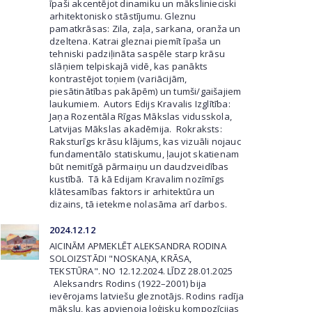
īpaši akcentējot dinamiku un mākslinieciski
arhitektonisko stāstījumu. Gleznu
pamatkrāsas: Zila, zaļa, sarkana, oranža un
dzeltena. Katrai gleznai piemīt īpaša un
tehniski padziļināta saspēle starp krāsu
slāņiem telpiskajā vidē, kas panākts
kontrastējot toņiem (variācijām,
piesātinātības pakāpēm) un tumši/gaišajiem
laukumiem. Autors Edijs Kravalis Izglītība:
Jaņa Rozentāla Rīgas Mākslas vidusskola,
Latvijas Mākslas akadēmija. Rokraksts:
Raksturīgs krāsu klājums, kas vizuāli nojauc
fundamentālo statiskumu, ļaujot skatienam
būt nemitīgā pārmaiņu un daudzveidības
kustībā. Tā kā Edijam Kravalim nozīmīgs
klātesamības faktors ir arhitektūra un
dizains, tā ietekme nolasāma arī darbos.
2024.12.12
AICINĀM APMEKLĒT ALEKSANDRA RODINA
SOLOIZSTĀDI "NOSKAŅA, KRĀSA,
TEKSTŪRA". NO 12.12.2024. LĪDZ 28.01.2025
Aleksandrs Rodins (1922–2001) bija
ievērojams latviešu gleznotājs. Rodins radīja
mākslu, kas apvienoja loģisku kompozīcijas