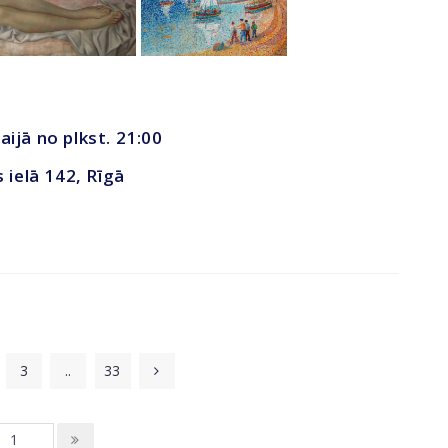
aijā no plkst. 21:00
s ielā 142, Rīgā
3
..
33