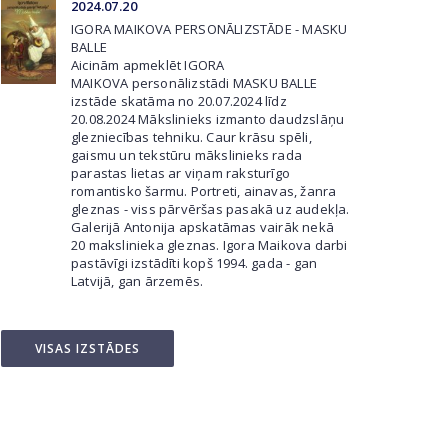
2024.07.20
IGORA MAIKOVA PERSONĀLIZSTĀDE - MASKU
BALLE
Aicinām apmeklēt IGORA
MAIKOVA personālizstādi MASKU BALLE
izstāde skatāma no 20.07.2024 līdz
20.08.2024 Mākslinieks izmanto daudzslāņu
glezniecības tehniku. Caur krāsu spēli,
gaismu un tekstūru mākslinieks rada
parastas lietas ar viņam raksturīgo
romantisko šarmu. Portreti, ainavas, žanra
gleznas - viss pārvēršas pasakā uz audekļa.
Galerijā Antonija apskatāmas vairāk nekā
20 makslinieka gleznas. Igora Maikova darbi
pastāvīgi izstādīti kopš 1994. gada - gan
Latvijā, gan ārzemēs.
VISAS IZSTĀDES