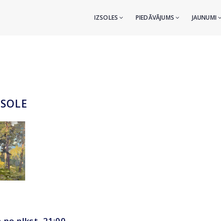
IZSOLES
PIEDĀVĀJUMS
JAUNUMI
ZSOLE
 no plkst. 21:00