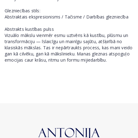
Glezniecības stils:
Abstraktais ekspresionisms / Tačisme / Darbības glezniecība
Abstrakts kustības pulss
Vizuālo mākslu vienmēr esmu uztvēris kā kustību, plūsmu un
transformāciju — īslaicīgu un mainīgu sajūtu, atšķirībā no
klasiskās mākslas. Tas ir nepārtraukts process, kas mani veido
gan kā cilvēku, gan kā mākslinieku. Manas gleznas atspoguļo
emocijas caur krāsu, ritmu un formu mijiedarbību.