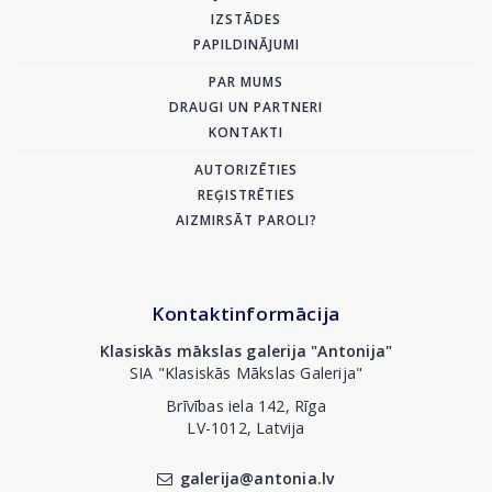
IZSTĀDES
PAPILDINĀJUMI
PAR MUMS
DRAUGI UN PARTNERI
KONTAKTI
AUTORIZĒTIES
REĢISTRĒTIES
AIZMIRSĀT PAROLI?
Kontaktinformācija
Klasiskās mākslas galerija "Antonija"
SIA "Klasiskās Mākslas Galerija"
Brīvības iela 142, Rīga
LV-1012, Latvija
galerija@antonia.lv