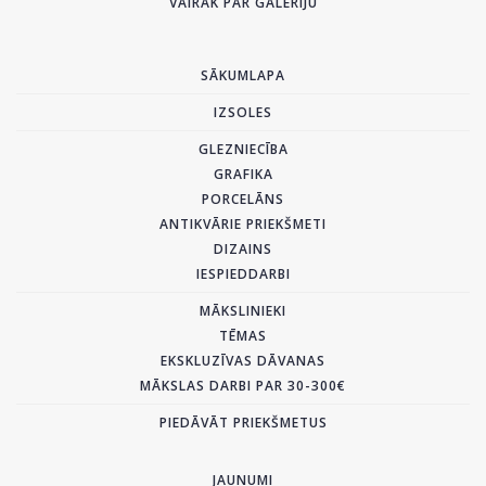
VAIRĀK PAR GALERIJU
SĀKUMLAPA
IZSOLES
GLEZNIECĪBA
GRAFIKA
PORCELĀNS
ANTIKVĀRIE PRIEKŠMETI
DIZAINS
IESPIEDDARBI
MĀKSLINIEKI
TĒMAS
EKSKLUZĪVAS DĀVANAS
MĀKSLAS DARBI PAR 30-300€
PIEDĀVĀT PRIEKŠMETUS
JAUNUMI