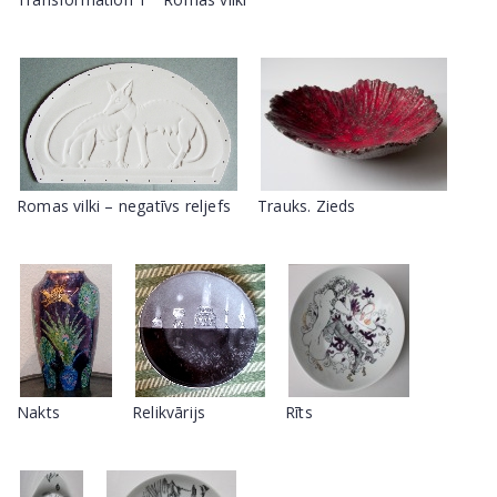
Romas vilki – negatīvs reljefs
Trauks. Zieds
Nakts
Relikvārijs
Rīts