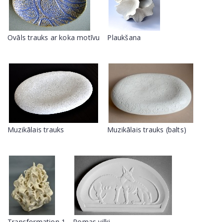
Ovāls trauks ar koka motīvu
Plaukšana
Muzikālais trauks
Muzikālais trauks (balts)
Transformation 1
Romas vilki