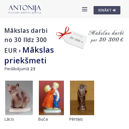
IENĀKT
Mākslas darbi
no 30 līdz 300
Mākslas
EUR
›
priekšmeti
Piedāvājumā
23
Lācis
Buča
Pērtiķis