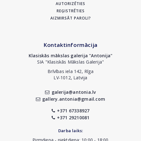
AUTORIZĒTIES
REĢISTRĒTIES
AIZMIRSĀT PAROLI?
Kontaktinformācija
Klasiskās mākslas galerija "Antonija"
SIA "Klasiskās Mākslas Galerija"
Brīvības iela 142, Rīga
LV-1012, Latvija
galerija@antonia.lv
gallery.antonia@gmail.com
+371 67338927
+371 29210081
Darba laiks:
Pirmdiena - piektdiena: 10:00 - 18:00