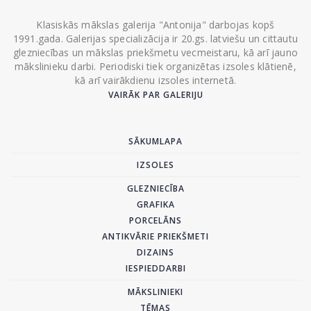
Klasiskās mākslas galerija "Antonija" darbojas kopš
1991.gada. Galerijas specializācija ir 20.gs. latviešu un cittautu
glezniecības un mākslas priekšmetu vecmeistaru, kā arī jauno
mākslinieku darbi. Periodiski tiek organizētas izsoles klātienē,
kā arī vairākdienu izsoles internetā.
VAIRĀK PAR GALERIJU
SĀKUMLAPA
IZSOLES
GLEZNIECĪBA
GRAFIKA
PORCELĀNS
ANTIKVĀRIE PRIEKŠMETI
DIZAINS
IESPIEDDARBI
MĀKSLINIEKI
TĒMAS