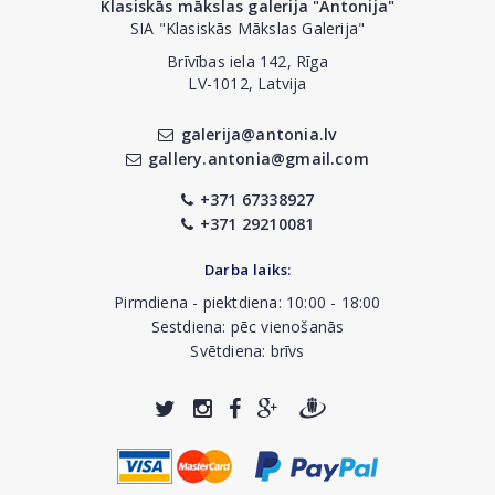
Klasiskās mākslas galerija "Antonija"
SIA "Klasiskās Mākslas Galerija"
Brīvības iela 142, Rīga
LV-1012, Latvija
galerija@antonia.lv
gallery.antonia@gmail.com
+371 67338927
+371 29210081
Darba laiks:
Pirmdiena - piektdiena: 10:00 - 18:00
Sestdiena: pēc vienošanās
Svētdiena: brīvs