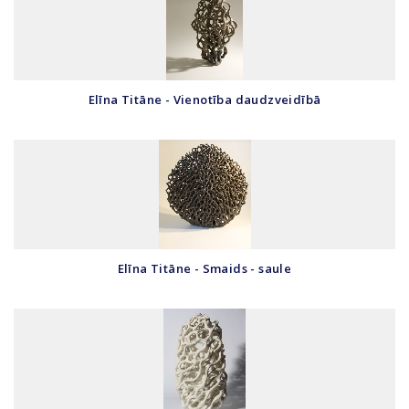
Elīna Titāne - Vienotība daudzveidībā
Elīna Titāne - Smaids - saule