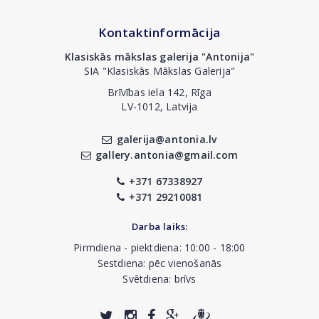
Kontaktinformācija
Klasiskās mākslas galerija "Antonija"
SIA "Klasiskās Mākslas Galerija"
Brīvības iela 142, Rīga
LV-1012, Latvija
galerija@antonia.lv
gallery.antonia@gmail.com
+371 67338927
+371 29210081
Darba laiks:
Pirmdiena - piektdiena: 10:00 - 18:00
Sestdiena: pēc vienošanās
Svētdiena: brīvs