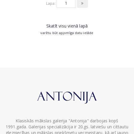
Lapa:
Skatīt visu vienā lapā
varētu būt apjomīga datu ielāde
Klasiskās mākslas galerija "Antonija" darbojas kopš
1991.gada. Galerijas specializācija ir 20.gs. latviešu un cittautu
glezniecības un mākslas priekšmetu vecmeistaru, kā arī jauno