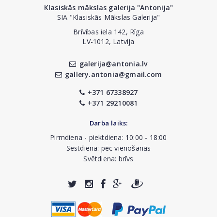
Klasiskās mākslas galerija "Antonija"
SIA "Klasiskās Mākslas Galerija"
Brīvības iela 142, Rīga
LV-1012, Latvija
galerija@antonia.lv
gallery.antonia@gmail.com
+371 67338927
+371 29210081
Darba laiks:
Pirmdiena - piektdiena: 10:00 - 18:00
Sestdiena: pēc vienošanās
Svētdiena: brīvs