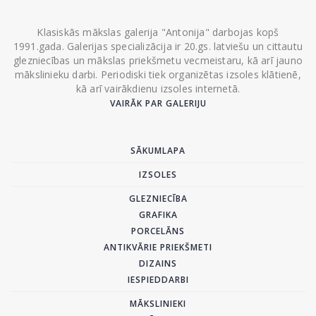
Klasiskās mākslas galerija "Antonija" darbojas kopš
1991.gada. Galerijas specializācija ir 20.gs. latviešu un cittautu
glezniecības un mākslas priekšmetu vecmeistaru, kā arī jauno
mākslinieku darbi. Periodiski tiek organizētas izsoles klātienē,
kā arī vairākdienu izsoles internetā.
VAIRĀK PAR GALERIJU
SĀKUMLAPA
IZSOLES
GLEZNIECĪBA
GRAFIKA
PORCELĀNS
ANTIKVĀRIE PRIEKŠMETI
DIZAINS
IESPIEDDARBI
MĀKSLINIEKI