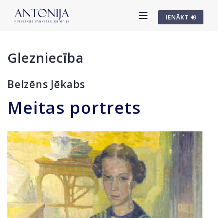
IENĀKT
Glezniecība
Belzēns Jēkabs
Meitas portrets