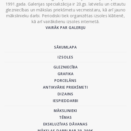
1991.gada. Galerijas specializācija ir 20.gs. latviešu un cittautu
glezniecības un mākslas priekšmetu vecmeistaru, kā arī jauno
mākslinieku darbi. Periodiski tiek organizētas izsoles klātienē,
kā arī vairākdienu izsoles internetā.
VAIRĀK PAR GALERIJU
SĀKUMLAPA
IZSOLES
GLEZNIECĪBA
GRAFIKA
PORCELĀNS
ANTIKVĀRIE PRIEKŠMETI
DIZAINS
IESPIEDDARBI
MĀKSLINIEKI
TĒMAS
EKSKLUZĪVAS DĀVANAS
MĀKSLAS DARBI PAR 30-300€