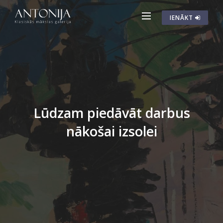
IENĀKT
KLASISKĀS MĀKSLAS GALERIJA "ANTONIJA"
Brīvības iela 142, Rīga
VAIRĀK PAR GALERIJU