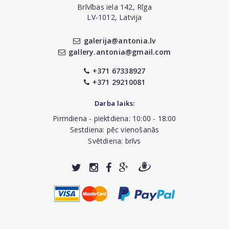
Brīvības iela 142, Rīga
LV-1012, Latvija
galerija@antonia.lv
gallery.antonia@gmail.com
+371 67338927
+371 29210081
Darba laiks:
Pirmdiena - piektdiena: 10:00 - 18:00
Sestdiena: pēc vienošanās
Svētdiena: brīvs