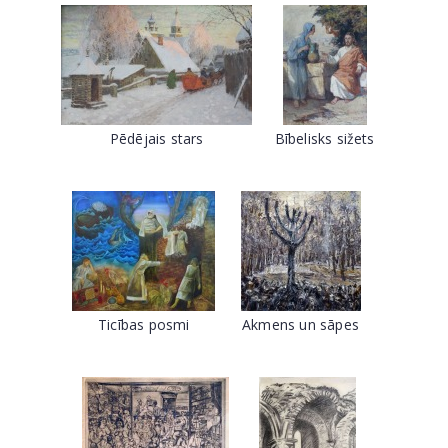
Pēdējais stars
Bībelisks sižets
Ticības posmi
Akmens un sāpes