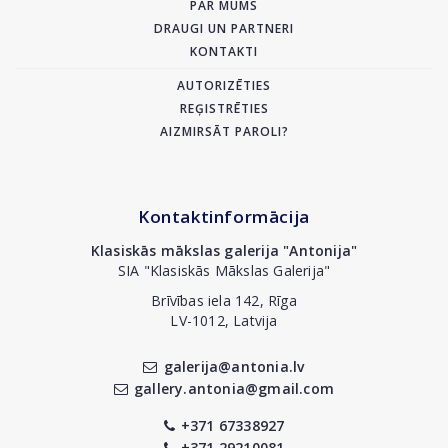
PAR MUMS
DRAUGI UN PARTNERI
KONTAKTI
AUTORIZĒTIES
REĢISTRĒTIES
AIZMIRSĀT PAROLI?
Kontaktinformācija
Klasiskās mākslas galerija "Antonija"
SIA "Klasiskās Mākslas Galerija"
Brīvības iela 142, Rīga
LV-1012, Latvija
galerija@antonia.lv
gallery.antonia@gmail.com
+371 67338927
+371 29210081