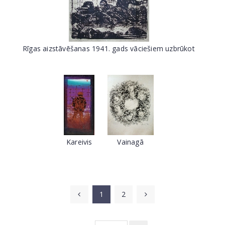
Rīgas aizstāvēšanas 1941. gads vāciešiem uzbrūkot
Kareivis
Vainagā
1
2