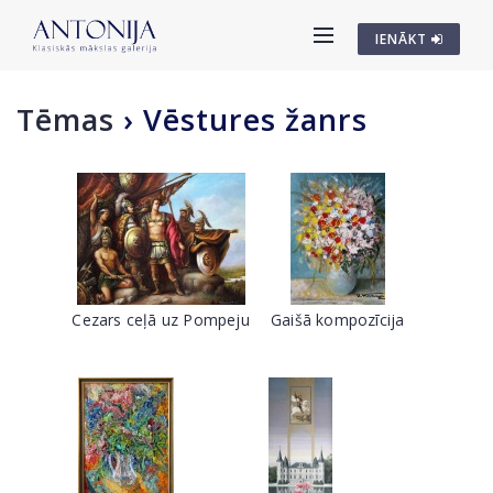
IENĀKT
Tēmas
›
Vēstures žanrs
Cezars ceļā uz Pompeju
Gaišā kompozīcija