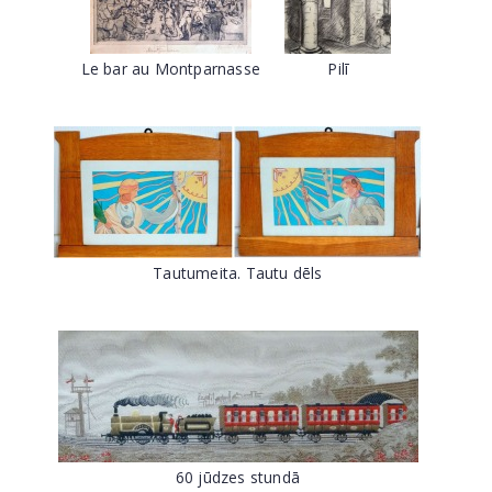
Le bar au Montparnasse
Pilī
Tautumeita. Tautu dēls
60 jūdzes stundā