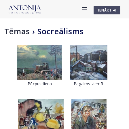
IENĀKT
Tēmas
›
Socreālisms
Pēcpusdiena
Pagalms ziemā