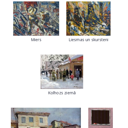
Miers
Liesmas un skursteni
Kolhozs ziemā