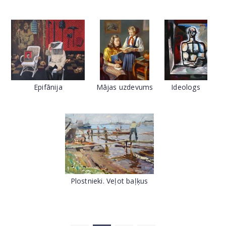
Epifānija
Mājas uzdevums
Ideologs
Plostnieki. Veļot baļķus