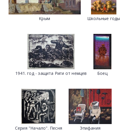
Крым
Школьные годы
1941. год - защита Риги от немцев
Боец
Серия "Начало". Песня
Эпифания