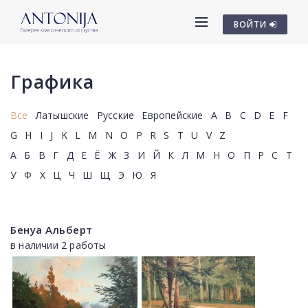
ВОЙТИ
Графика
Все
Латышские
Русские
Европейские
A
B
C
D
E
F
G
H
I
J
K
L
M
N
O
P
R
S
T
U
V
Z
А
Б
В
Г
Д
Е
Ё
Ж
З
И
Й
К
Л
М
Н
О
П
Р
С
Т
У
Ф
Х
Ц
Ч
Ш
Щ
Э
Ю
Я
Бенуа Альберт
в наличии 2 работы