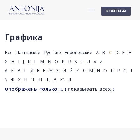
ВОЙТИ
Графика
Все
Латышские
Русские
Европейские
A
B
C
D
E
F
G
H
I
J
K
L
M
N
O
P
R
S
T
U
V
Z
А
Б
В
Г
Д
Е
Ё
Ж
З
И
Й
К
Л
М
Н
О
П
Р
С
Т
У
Ф
Х
Ц
Ч
Ш
Щ
Э
Ю
Я
Отображены только: C
(
показывать всех
)