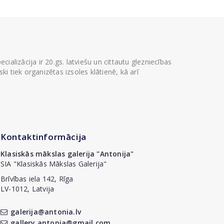
ializācija ir 20.gs. latviešu un cittautu glezniecības
i tiek organizētas izsoles klātienē, kā arī
Kontaktinformācija
Klasiskās mākslas galerija "Antonija"
SIA "Klasiskās Mākslas Galerija"
Brīvības iela 142, Rīga
LV-1012, Latvija
galerija@antonia.lv
gallery.antonia@gmail.com