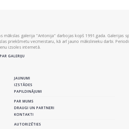
ās mākslas galerija "Antonija" darbojas kopš 1991.gada. Galerijas spec
las priekšmetu vecmeistaru, kā arī jauno mākslinieku darbi. Periodisk
ienu izsoles internetā.
PAR GALERIJU
JAUNUMI
IZSTĀDES
PAPILDINĀJUMI
PAR MUMS
DRAUGI UN PARTNERI
KONTAKTI
AUTORIZĒTIES