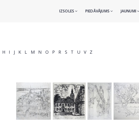
IZSOLES
PIEDĀVĀJUMS
JAUNUMI
H
I
J
K
L
M
N
O
P
R
S
T
U
V
Z