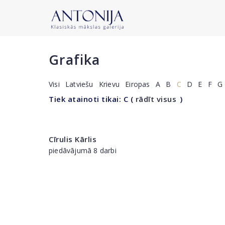
Grafika
Visi
Latviešu
Krievu
Eiropas
A
B
C
D
E
F
G
Tiek atainoti tikai: C
(
rādīt visus
)
Cīrulis Kārlis
piedāvājumā 8 darbi