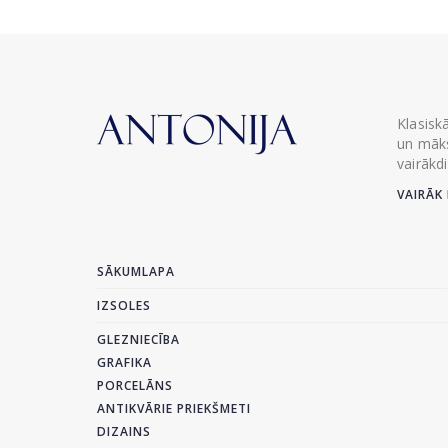
Klasisk
un māks
vairākd
VAIRĀK 
SĀKUMLAPA
IZSOLES
GLEZNIECĪBA
GRAFIKA
PORCELĀNS
ANTIKVĀRIE PRIEKŠMETI
DIZAINS