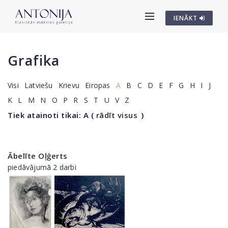
IENĀKT
Grafika
Visi
Latviešu
Krievu
Eiropas
A
B
C
D
E
F
G
H
I
J
K
L
M
N
O
P
R
S
T
U
V
Z
Tiek atainoti tikai: A
(
rādīt visus
)
Ābelīte Oļģerts
piedāvājumā 2 darbi