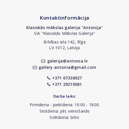
Kontaktinformācija
Klasiskās mākslas galerija "Antonija"
SIA "Klasiskās Mākslas Galerija"
Brīvības iela 142, Rīga
LV-1012, Latvija
galerija@antonia.lv
gallery.antonia@gmail.com
+371 67338927
+371 29210081
Darba laiks:
Pirmdiena - piektdiena: 10:00 - 18:00
Sestdiena: pēc vienošanās
Svētdiena: brīvs