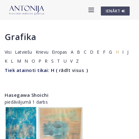
IENĀKT
Grafika
Visi
Latviešu
Krievu
Eiropas
A
B
C
D
E
F
G
H
I
J
K
L
M
N
O
P
R
S
T
U
V
Z
Tiek atainoti tikai: H
(
rādīt visus
)
Hasegawa Shoichi
piedāvājumā 1 darbs