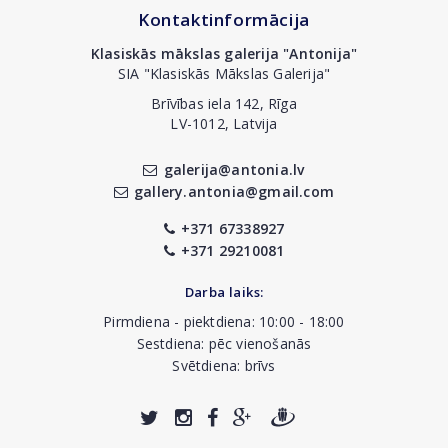
Kontaktinformācija
Klasiskās mākslas galerija "Antonija"
SIA "Klasiskās Mākslas Galerija"
Brīvības iela 142, Rīga
LV-1012, Latvija
galerija@antonia.lv
gallery.antonia@gmail.com
+371 67338927
+371 29210081
Darba laiks:
Pirmdiena - piektdiena: 10:00 - 18:00
Sestdiena: pēc vienošanās
Svētdiena: brīvs