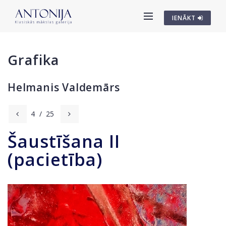
IENĀKT
Grafika
Helmanis Valdemārs
4
/
25
Šaustīšana II
(pacietība)