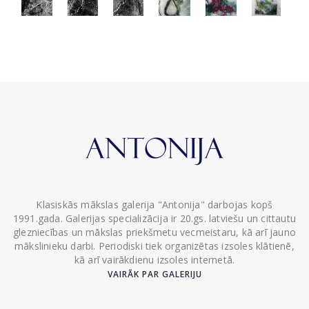
Klasiskās mākslas galerija "Antonija" darbojas kopš
1991.gada. Galerijas specializācija ir 20.gs. latviešu un cittautu
glezniecības un mākslas priekšmetu vecmeistaru, kā arī jauno
mākslinieku darbi. Periodiski tiek organizētas izsoles klātienē,
kā arī vairākdienu izsoles internetā.
VAIRĀK PAR GALERIJU