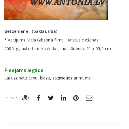
Ģetzemane I (paklausība)
* Veltījums Mela Gibsona filmai "Kristus ciešanas"
2005. g., autortehnika (ledus,saule,ūdens), 91 x 55,5 cm
Pieejams iegādei
Lai uzzinātu cenu, lūdzu, sazinieties ar mums.
Ieteikt: