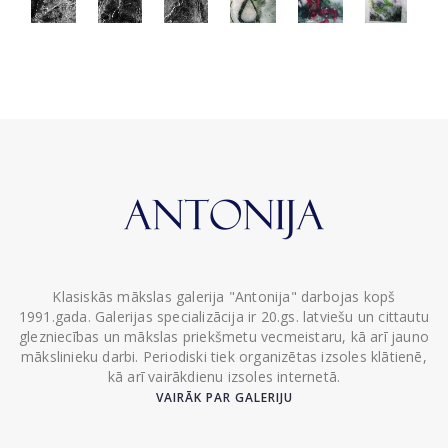
Klasiskās mākslas galerija "Antonija" darbojas kopš
1991.gada. Galerijas specializācija ir 20.gs. latviešu un cittautu
glezniecības un mākslas priekšmetu vecmeistaru, kā arī jauno
mākslinieku darbi. Periodiski tiek organizētas izsoles klātienē,
kā arī vairākdienu izsoles internetā.
VAIRĀK PAR GALERIJU