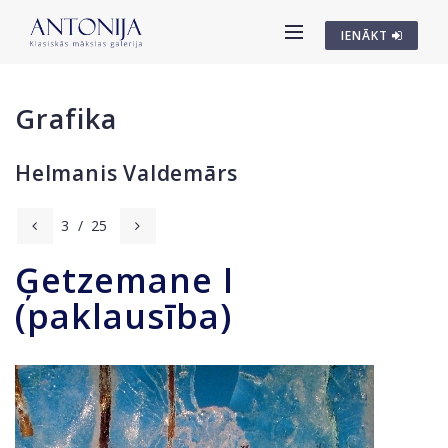
IENĀKT
Grafika
Helmanis Valdemārs
3
/
25
Ģetzemane I
(paklausība)