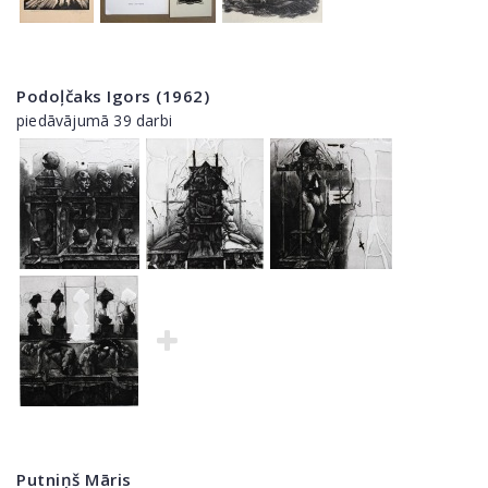
Podoļčaks Igors (1962)
piedāvājumā 39 darbi
Putniņš Māris