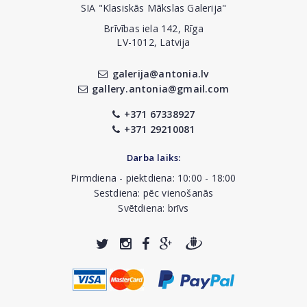
SIA "Klasiskās Mākslas Galerija"
Brīvības iela 142, Rīga
LV-1012, Latvija
galerija@antonia.lv
gallery.antonia@gmail.com
+371 67338927
+371 29210081
Darba laiks:
Pirmdiena - piektdiena: 10:00 - 18:00
Sestdiena: pēc vienošanās
Svētdiena: brīvs