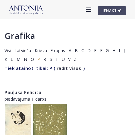
IENĀKT
Grafika
Visi
Latviešu
Krievu
Eiropas
A
B
C
D
E
F
G
H
I
J
K
L
M
N
O
P
R
S
T
U
V
Z
Tiek atainoti tikai: P
(
rādīt visus
)
Pauļuka Felicita
piedāvājumā 1 darbs