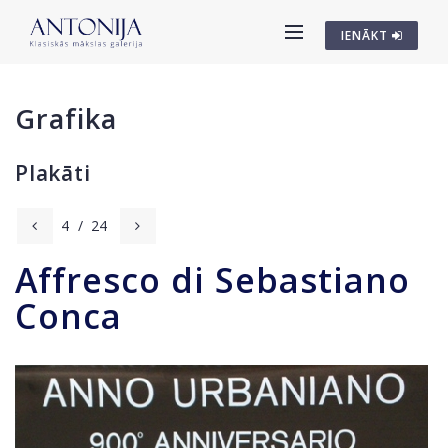
IENĀKT
Grafika
Plakāti
4
/
24
Affresco di Sebastiano
Conca