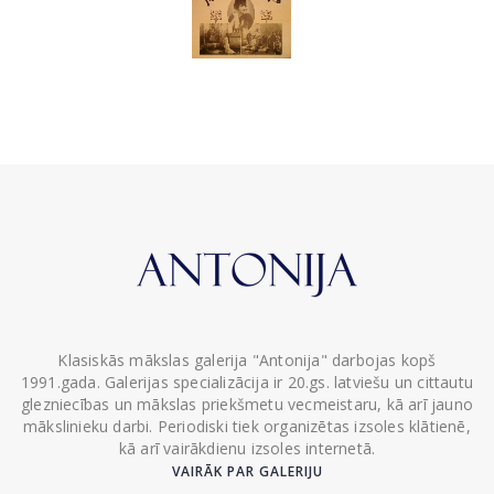
Klasiskās mākslas galerija "Antonija" darbojas kopš
1991.gada. Galerijas specializācija ir 20.gs. latviešu un cittautu
glezniecības un mākslas priekšmetu vecmeistaru, kā arī jauno
mākslinieku darbi. Periodiski tiek organizētas izsoles klātienē,
kā arī vairākdienu izsoles internetā.
VAIRĀK PAR GALERIJU