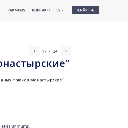
PAR MUMS
KONTAKTI
LV
IENĀKT
17
/
24
онастырские”
рдных трюков Монастырские”
nieties ar mums.