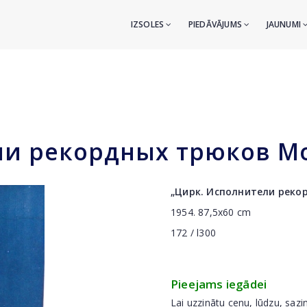
IZSOLES
PIEDĀVĀJUMS
JAUNUMI
ли рекордных трюков М
„Цирк. Исполнители реко
1954. 87,5x60 cm
172 / l300
Pieejams iegādei
Lai uzzinātu cenu, lūdzu, sazi