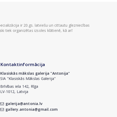
ializācija ir 20.gs. latviešu un cittautu glezniecības
i tiek organizētas izsoles klātienē, kā arī
Kontaktinformācija
Klasiskās mākslas galerija "Antonija"
SIA "Klasiskās Mākslas Galerija"
Brīvības iela 142, Rīga
LV-1012, Latvija
galerija@antonia.lv
gallery.antonia@gmail.com