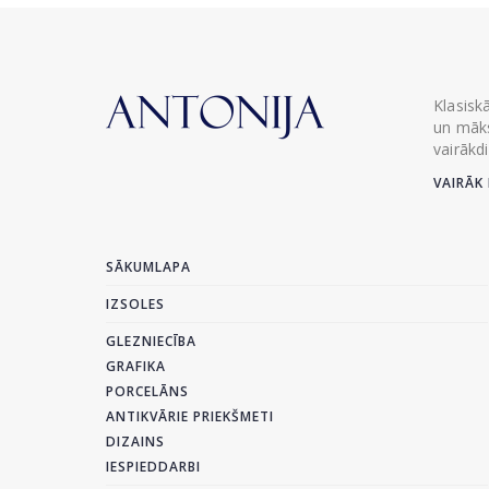
Klasisk
un māks
vairākd
VAIRĀK 
SĀKUMLAPA
IZSOLES
GLEZNIECĪBA
GRAFIKA
PORCELĀNS
ANTIKVĀRIE PRIEKŠMETI
DIZAINS
IESPIEDDARBI