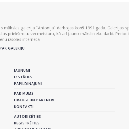
ās mākslas galerija "Antonija" darbojas kopš 1991.gada. Galerijas spec
las priekšmetu vecmeistaru, kā arī jauno mākslinieku darbi. Periodisk
ienu izsoles internetā.
PAR GALERIJU
JAUNUMI
IZSTĀDES
PAPILDINĀJUMI
PAR MUMS
DRAUGI UN PARTNERI
KONTAKTI
AUTORIZĒTIES
REĢISTRĒTIES