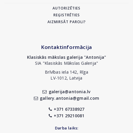
AUTORIZĒTIES
REĢISTRĒTIES
AIZMIRSĀT PAROLI?
Kontaktinformācija
Klasiskās mākslas galerija "Antonija"
SIA "Klasiskās Mākslas Galerija"
Brīvības iela 142, Rīga
LV-1012, Latvija
galerija@antonia.lv
gallery.antonia@gmail.com
+371 67338927
+371 29210081
Darba laiks: