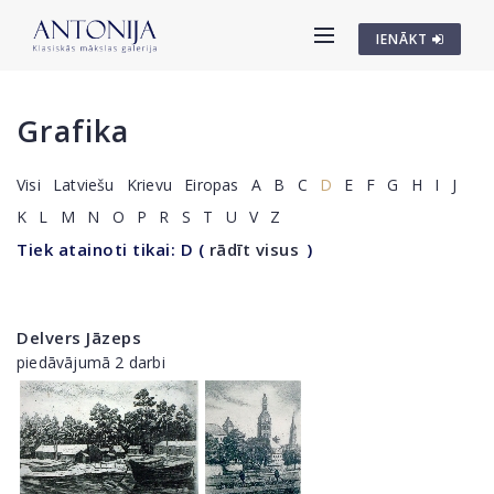
IENĀKT
Grafika
Visi
Latviešu
Krievu
Eiropas
A
B
C
D
E
F
G
H
I
J
K
L
M
N
O
P
R
S
T
U
V
Z
Tiek atainoti tikai: D
(
rādīt visus
)
Delvers Jāzeps
piedāvājumā 2 darbi