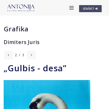
IENĀKT
Grafika
Dimiters Juris
2
/
3
„Gulbis - desa”