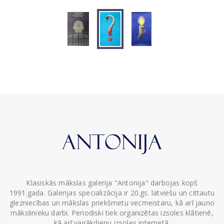
Klasiskās mākslas galerija "Antonija" darbojas kopš
1991.gada. Galerijas specializācija ir 20.gs. latviešu un cittautu
glezniecības un mākslas priekšmetu vecmeistaru, kā arī jauno
mākslinieku darbi. Periodiski tiek organizētas izsoles klātienē,
kā arī vairākdienu izsoles internetā.