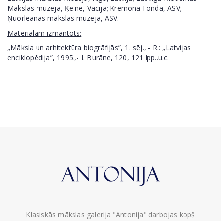
Mākslas muzejā, Ķelnē, Vācijā; Kremona Fondā, ASV;
Ņūorleānas mākslas muzejā, ASV.
Materiālam izmantots:
„Māksla un arhitektūra biogrāfijās”, 1. sēj., - R.: „Latvijas
enciklopēdija”, 1995.,- I. Burāne, 120, 121 lpp..u.c.
Klasiskās mākslas galerija "Antonija" darbojas kopš