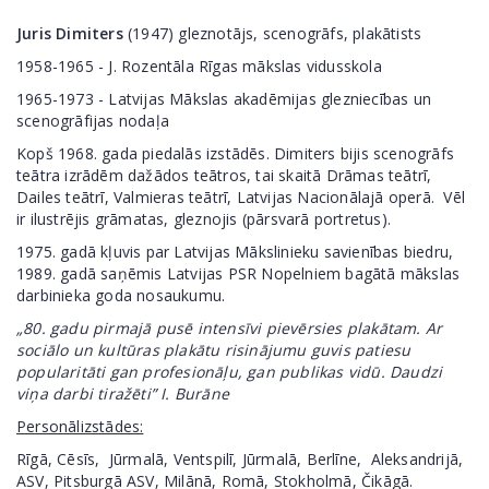
Juris Dimiters
(1947) gleznotājs, scenogrāfs, plakātists
1958-1965 - J. Rozentāla Rīgas mākslas vidusskola
1965-1973 - Latvijas Mākslas akadēmijas glezniecības un
scenogrāfijas nodaļa
Kopš 1968. gada piedalās izstādēs. Dimiters bijis scenogrāfs
teātra izrādēm dažādos teātros, tai skaitā Drāmas teātrī,
Dailes teātrī, Valmieras teātrī, Latvijas Nacionālajā operā. Vēl
ir ilustrējis grāmatas, gleznojis (pārsvarā portretus).
1975. gadā kļuvis par Latvijas Mākslinieku savienības biedru,
1989. gadā saņēmis Latvijas PSR Nopelniem bagātā mākslas
darbinieka goda nosaukumu.
„80. gadu pirmajā pusē intensīvi pievērsies plakātam. Ar
sociālo un kultūras plakātu risinājumu guvis patiesu
popularitāti gan profesionāļu, gan publikas vidū. Daudzi
viņa darbi tiražēti” I. Burāne
Personālizstādes:
Rīgā, Cēsīs, Jūrmalā, Ventspilī, Jūrmalā, Berlīne, Aleksandrijā,
ASV, Pitsburgā ASV, Milānā, Romā, Stokholmā, Čikāgā.