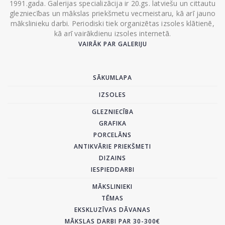
1991.gada. Galerijas specializācija ir 20.gs. latviešu un cittautu
glezniecības un mākslas priekšmetu vecmeistaru, kā arī jauno
mākslinieku darbi. Periodiski tiek organizētas izsoles klātienē,
kā arī vairākdienu izsoles internetā.
VAIRĀK PAR GALERIJU
SĀKUMLAPA
IZSOLES
GLEZNIECĪBA
GRAFIKA
PORCELĀNS
ANTIKVĀRIE PRIEKŠMETI
DIZAINS
IESPIEDDARBI
MĀKSLINIEKI
TĒMAS
EKSKLUZĪVAS DĀVANAS
MĀKSLAS DARBI PAR 30-300€