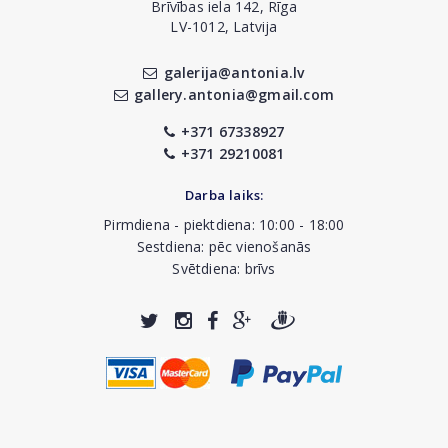
Brīvības iela 142, Rīga
LV-1012, Latvija
galerija@antonia.lv
gallery.antonia@gmail.com
+371 67338927
+371 29210081
Darba laiks:
Pirmdiena - piektdiena: 10:00 - 18:00
Sestdiena: pēc vienošanās
Svētdiena: brīvs