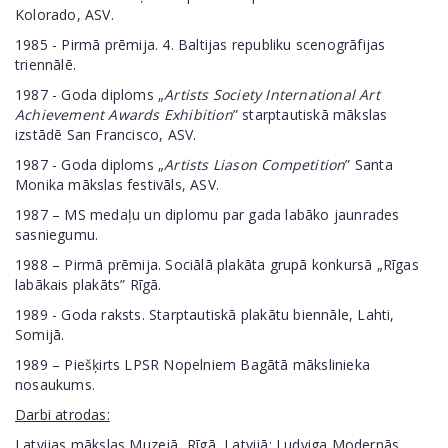
Kolorado, ASV.
1985 - Pirmā prēmija. 4. Baltijas republiku scenogrāfijas
triennālē.
1987 - Goda diploms „
Artists Society International Art
Achievement Awards Exhibition
” starptautiskā mākslas
izstādē San Francisco, ASV.
1987 - Goda diploms „
Artists Liason Competition
” Santa
Monika mākslas festivāls, ASV.
1987 – MS medaļu un diplomu par gada labāko jaunrades
sasniegumu.
1988 – Pirmā prēmija. Sociālā plakāta grupā konkursā „Rīgas
labākais plakāts” Rīgā.
1989 - Goda raksts. Starptautiskā plakātu biennāle, Lahti,
Somijā.
1989 – Piešķirts LPSR Nopelniem Bagātā mākslinieka
nosaukums.
Darbi atrodas:
Latvijas mākslas Muzejā, Rīgā, Latvijā; Ludviga Modernās