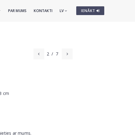
PAR MUMS
KONTAKTI
LV
IENĀKT
2
/
7
13 cm
nieties ar mums.