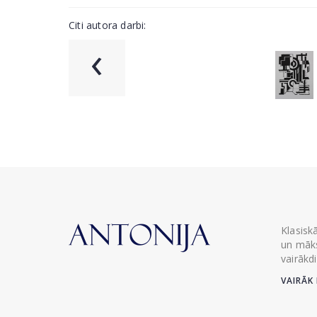
Citi autora darbi:
‹
Klasisk
un māks
vairākd
VAIRĀK 