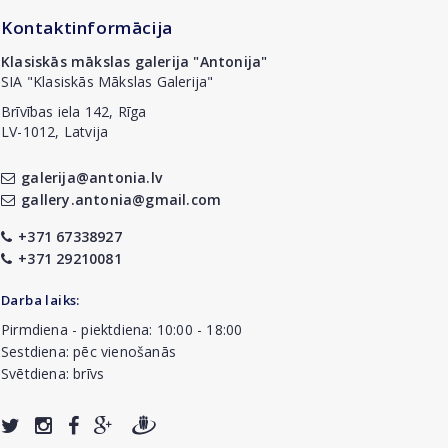
Kontaktinformācija
Klasiskās mākslas galerija "Antonija"
SIA "Klasiskās Mākslas Galerija"
Brīvības iela 142, Rīga
LV-1012, Latvija
galerija@antonia.lv
gallery.antonia@gmail.com
+371 67338927
+371 29210081
Darba laiks:
Pirmdiena - piektdiena: 10:00 - 18:00
Sestdiena: pēc vienošanās
Svētdiena: brīvs