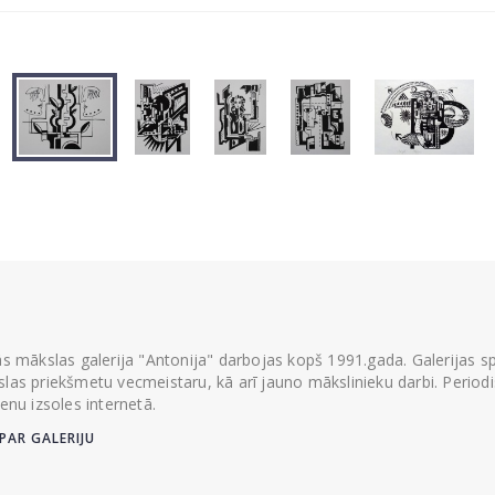
ās mākslas galerija "Antonija" darbojas kopš 1991.gada. Galerijas spec
las priekšmetu vecmeistaru, kā arī jauno mākslinieku darbi. Periodisk
ienu izsoles internetā.
PAR GALERIJU