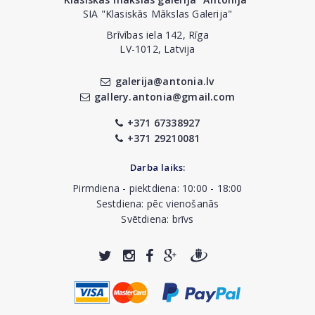
SIA "Klasiskās Mākslas Galerija"
Brīvības iela 142, Rīga
LV-1012, Latvija
galerija@antonia.lv
gallery.antonia@gmail.com
+371 67338927
+371 29210081
Darba laiks:
Pirmdiena - piektdiena: 10:00 - 18:00
Sestdiena: pēc vienošanās
Svētdiena: brīvs