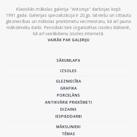
Klasiskās mākslas galerija "Antonija" darbojas kopš
1991.gada. Galerijas specializācija ir 20.gs. latviešu un cittautu
glezniecības un mākslas priekšmetu vecmeistaru, kā arī jauno
mākslinieku darbi. Periodiski tiek organizētas izsoles klātienē,
kā arī vairākdienu izsoles internetā.
VAIRĀK PAR GALERIJU
SĀKUMLAPA
IZSOLES
GLEZNIECĪBA
GRAFIKA
PORCELĀNS
ANTIKVĀRIE PRIEKŠMETI
DIZAINS
IESPIEDDARBI
MĀKSLINIEKI
TĒMAS