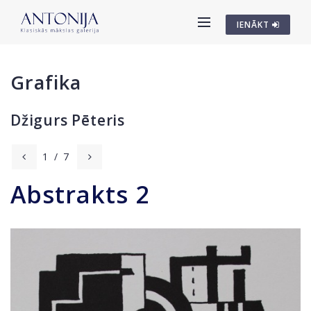
IENĀKT
Grafika
Džigurs Pēteris
1
/
7
Abstrakts 2