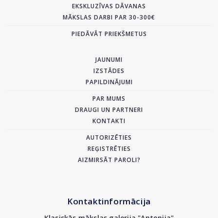
EKSKLUZĪVAS DĀVANAS
MĀKSLAS DARBI PAR 30-300€
PIEDĀVĀT PRIEKŠMETUS
JAUNUMI
IZSTĀDES
PAPILDINĀJUMI
PAR MUMS
DRAUGI UN PARTNERI
KONTAKTI
AUTORIZĒTIES
REĢISTRĒTIES
AIZMIRSĀT PAROLI?
Kontaktinformācija
Klasiskās mākslas galerija "Antonija"