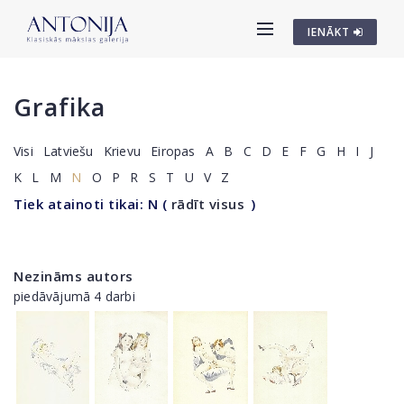
IENĀKT
Grafika
Visi
Latviešu
Krievu
Eiropas
A
B
C
D
E
F
G
H
I
J
K
L
M
N
O
P
R
S
T
U
V
Z
Tiek atainoti tikai: N
(
rādīt visus
)
Nezināms autors
piedāvājumā 4 darbi