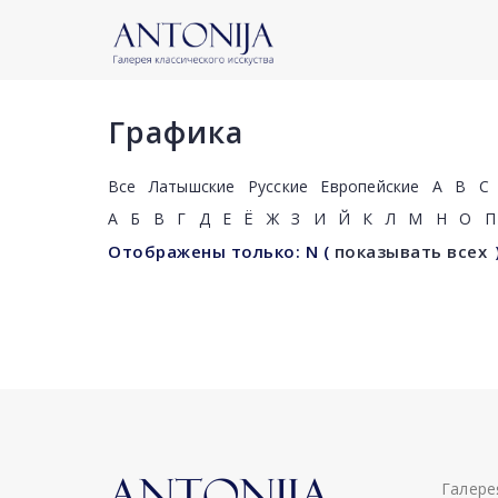
Графика
Все
Латышские
Русские
Европейские
A
B
C
А
Б
В
Г
Д
Е
Ё
Ж
З
И
Й
К
Л
М
Н
О
П
Отображены только: N
(
показывать всех
Галере