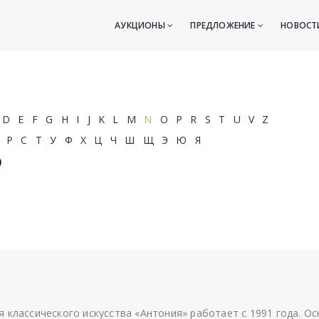
АУКЦИОНЫ
ПРЕДЛОЖЕНИЕ
НОВОС
D
E
F
G
H
I
J
K
L
M
N
O
P
R
S
T
U
V
Z
Р
С
Т
У
Ф
Х
Ц
Ч
Ш
Щ
Э
Ю
Я
)
я классического искусства «Антония» работает с 1991 года. О