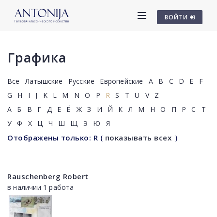
ВОЙТИ
Графика
Все
Латышские
Русские
Европейские
A
B
C
D
E
F
G
H
I
J
K
L
M
N
O
P
R
S
T
U
V
Z
А
Б
В
Г
Д
Е
Ё
Ж
З
И
Й
К
Л
М
Н
О
П
Р
С
Т
У
Ф
Х
Ц
Ч
Ш
Щ
Э
Ю
Я
Отображены только: R
(
показывать всех
)
Rauschenberg Robert
в наличии 1 работа