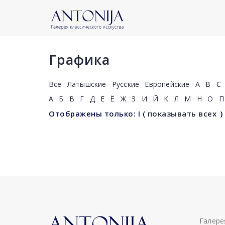
Графика
Все
Латышские
Русские
Европейские
A
B
C
А
Б
В
Г
Д
Е
Ё
Ж
З
И
Й
К
Л
М
Н
О
П
Отображены только: I
(
показывать всех
)
Галере