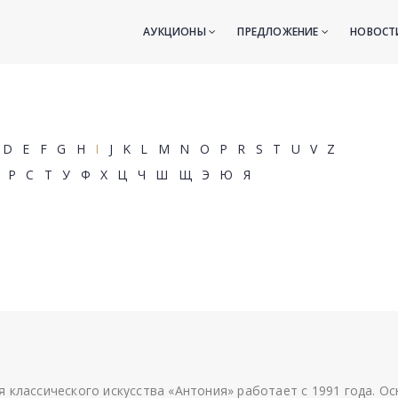
АУКЦИОНЫ
ПРЕДЛОЖЕНИЕ
НОВОС
D
E
F
G
H
I
J
K
L
M
N
O
P
R
S
T
U
V
Z
Р
С
Т
У
Ф
Х
Ц
Ч
Ш
Щ
Э
Ю
Я
я классического искусства «Антония» работает с 1991 года. О