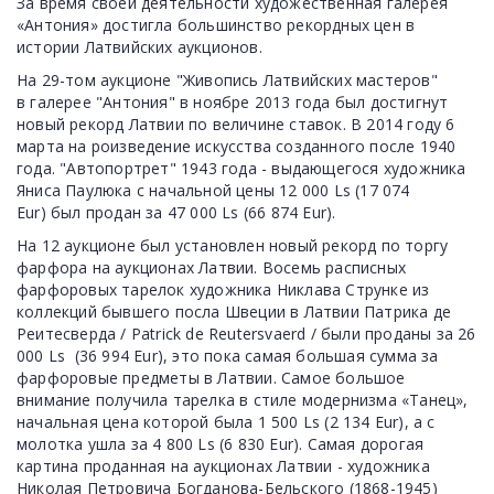
За время своей деятельности художественная галерея
«Антония» достигла большинство рекордных цен в
истории Латвийских аукционов.
На 29-том аукционе "Живопись Латвийских мастеров"
в галерее "Антония" в ноябре 2013 года был достигнут
новый рекорд Латвии по величине ставок. В 2014 году 6
марта на роизведение искусства созданного после 1940
года. "Автопортрет" 1943 года - выдающегося художника
Яниса Паулюка с начальной цены 12 000 Ls (17 074
Eur) был продан за 47 000 Ls (66 874 Eur).
На 12 аукционе был установлен новый рекорд по торгу
фарфора на аукционах Латвии. Восемь расписных
фарфоровых тарелок художника Никлава Струнке из
коллекций бывшего посла Швеции в Латвии Патрика де
Реитесверда / Patrick de Reutersvaerd / были проданы за 26
000 Ls (36 994 Eur), это пока самая большая сумма за
фарфоровые предметы в Латвии. Самое большое
внимание получила тарелка в стиле модернизма «Танец»,
начальная цена которой была 1 500 Ls (2 134 Eur), а с
молотка ушла за 4 800 Ls (6 830 Eur). Самая дорогая
картина проданная на аукционах Латвии - художника
Николая Петровича Богданова-Бельского (1868-1945)