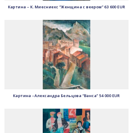
Картина – К. Миесниекс “Женщина с веером” 63 600 EUR
Картина –Александра Бельцова “Ванса” 54 000 EUR