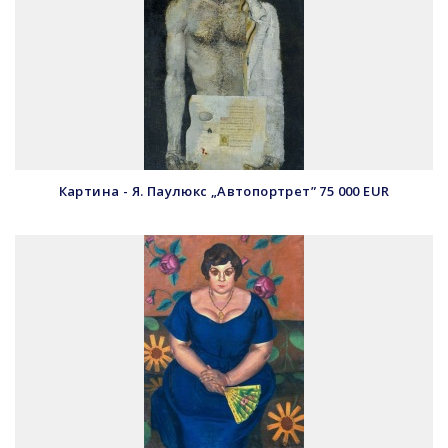
Картина - Я. Паулюкс „Автопортрет” 75 000 EUR