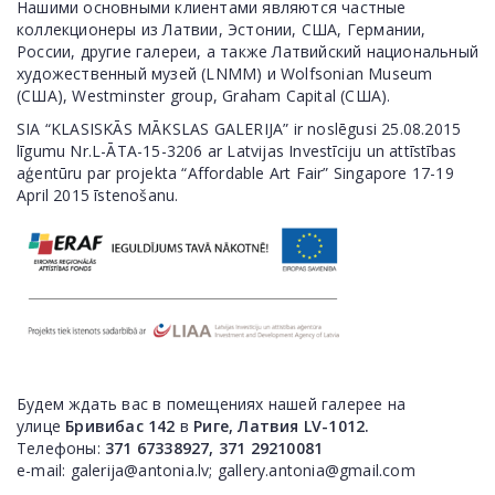
Нашими основными клиентами являются частные
коллекционеры из Латвии, Эстонии, США, Германии,
России, другие галереи, а также Латвийский национальный
художественный музей (LNMM) и Wolfsonian Museum
(США), Westminster group, Graham Capital (США).
SIA “KLASISKĀS MĀKSLAS GALERIJA” ir noslēgusi 25.08.2015
līgumu Nr.L-ĀTA-15-3206 ar Latvijas Investīciju un attīstības
aģentūru par projekta “Affordable Art Fair” Singapore 17-19
April 2015 īstenošanu.
Будем ждать вас в помещениях нашей галерее на
улице
Бривибас 142
в
Риге, Латвия LV-1012.
Телефоны:
371
67338927, 371 29210081
e-mail:
galerija@antonia.lv
;
gallery.antonia@gmail.com