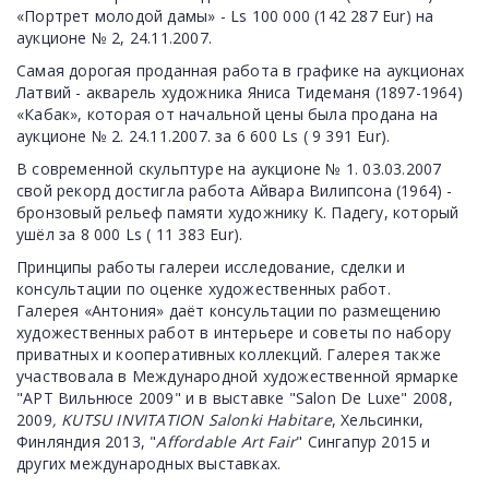
«Портрет молодой дамы» - Ls 100 000 (142 287 Eur) на
аукционе № 2, 24.11.2007.
Самая дорогая проданная работа в графике на аукционах
Латвий - акварель художника Яниса Тидеманя (1897-1964)
«Кабак», которая от начальной цены была продана на
аукционе № 2. 24.11.2007. за 6 600 Ls ( 9 391 Eur).
В современной скульптуре на аукционе № 1. 03.03.2007
свой рекорд достигла работа Айвара Вилипсона (1964) -
бронзовый рельеф памяти художнику К. Падегу, который
ушёл за 8 000 Ls ( 11 383 Eur).
Принципы работы галереи исследование, сделки и
консультации по оценке художественных работ.
Галерея «Антония» даёт консультации по размещению
художественных работ в интерьере и советы по набору
приватных и кооперативных коллекций. Галерея также
участвовала в Международной художественной ярмарке
"АРТ Вильнюсе 2009" и в выставке "Salon De Luxe" 2008,
2009
, KUTSU INVITATION Salonki Habitare
, Хельсинки,
Финляндия 2013, "
Affordable Art Fair
" Сингапур 2015 и
других международных выставках.