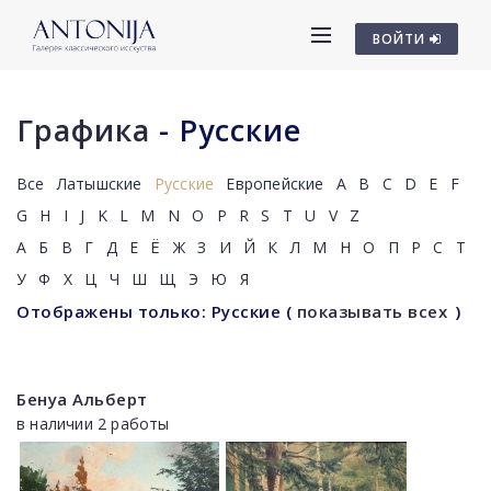
ВОЙТИ
Графика
- Русские
Все
Латышские
Русские
Европейские
A
B
C
D
E
F
G
H
I
J
K
L
M
N
O
P
R
S
T
U
V
Z
А
Б
В
Г
Д
Е
Ё
Ж
З
И
Й
К
Л
М
Н
О
П
Р
С
Т
У
Ф
Х
Ц
Ч
Ш
Щ
Э
Ю
Я
Отображены только: Русские
(
показывать всех
)
Бенуа Альберт
в наличии 2 работы