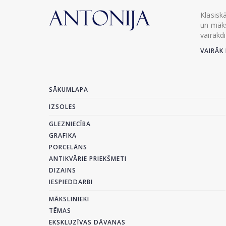
Klasisk
un māks
vairākd
VAIRĀK 
SĀKUMLAPA
IZSOLES
GLEZNIECĪBA
GRAFIKA
PORCELĀNS
ANTIKVĀRIE PRIEKŠMETI
DIZAINS
IESPIEDDARBI
MĀKSLINIEKI
TĒMAS
EKSKLUZĪVAS DĀVANAS