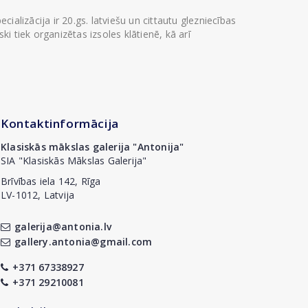
ializācija ir 20.gs. latviešu un cittautu glezniecības
i tiek organizētas izsoles klātienē, kā arī
Kontaktinformācija
Klasiskās mākslas galerija "Antonija"
SIA "Klasiskās Mākslas Galerija"
Brīvības iela 142, Rīga
LV-1012, Latvija
galerija@antonia.lv
gallery.antonia@gmail.com
+371 67338927
+371 29210081