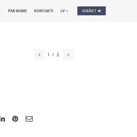
PAR MUMS
KONTAKTI
LV
IENĀKT
1
/
2