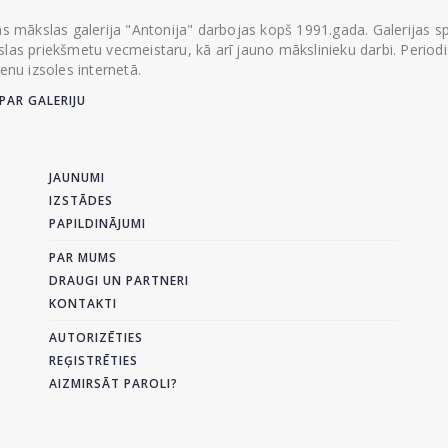
ās mākslas galerija "Antonija" darbojas kopš 1991.gada. Galerijas spec
las priekšmetu vecmeistaru, kā arī jauno mākslinieku darbi. Periodisk
ienu izsoles internetā.
PAR GALERIJU
JAUNUMI
IZSTĀDES
PAPILDINĀJUMI
PAR MUMS
DRAUGI UN PARTNERI
KONTAKTI
AUTORIZĒTIES
REĢISTRĒTIES
AIZMIRSĀT PAROLI?