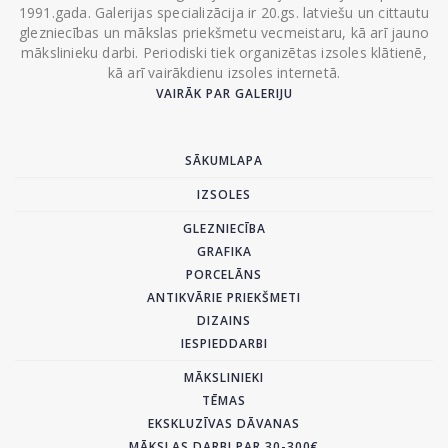
1991.gada. Galerijas specializācija ir 20.gs. latviešu un cittautu
glezniecības un mākslas priekšmetu vecmeistaru, kā arī jauno
mākslinieku darbi. Periodiski tiek organizētas izsoles klātienē,
kā arī vairākdienu izsoles internetā.
VAIRĀK PAR GALERIJU
SĀKUMLAPA
IZSOLES
GLEZNIECĪBA
GRAFIKA
PORCELĀNS
ANTIKVĀRIE PRIEKŠMETI
DIZAINS
IESPIEDDARBI
MĀKSLINIEKI
TĒMAS
EKSKLUZĪVAS DĀVANAS
MĀKSLAS DARBI PAR 30-300€