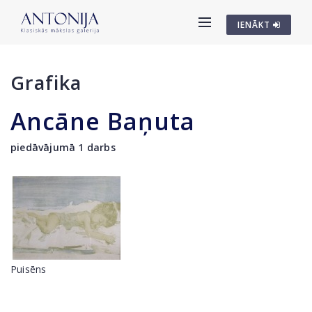
IENĀKT
Grafika
Ancāne Baņuta
piedāvājumā 1 darbs
Puisēns