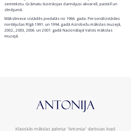
zemtekstu. Grāmatu ilustrācijas darinājusi akvarelī, pastelī un
zīmējumā.
Māksliniece izstādēs piedalās no 1966. gada. Personālizstādes
noritējušas Rīgā 1991. un 1994. gadā Aizrobežu mākslas muzejā,
2002., 2003, 2006. un 2007. gadā Nacionālajā Valsts mākslas
muzejā.
Klasiskās mākslas galerija "Antonija" darbojas kopš