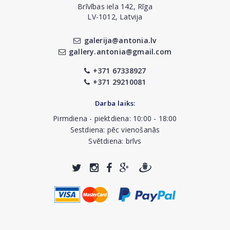
Brīvības iela 142, Rīga
LV-1012, Latvija
galerija@antonia.lv
gallery.antonia@gmail.com
+371 67338927
+371 29210081
Darba laiks:
Pirmdiena - piektdiena: 10:00 - 18:00
Sestdiena: pēc vienošanās
Svētdiena: brīvs