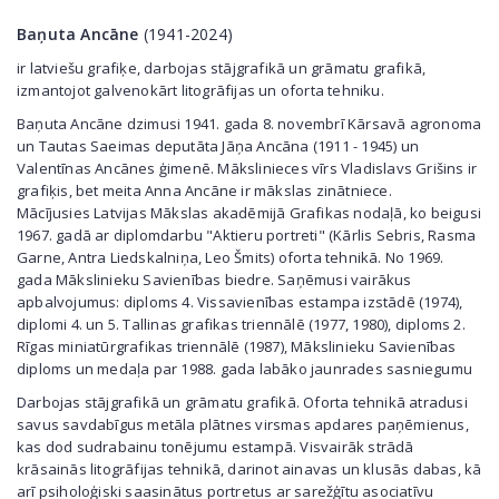
Baņuta Ancāne
(1941-2024)
ir latviešu grafiķe, darbojas stājgrafikā un grāmatu grafikā,
izmantojot galvenokārt litogrāfijas un oforta tehniku.
Baņuta Ancāne dzimusi 1941. gada 8. novembrī Kārsavā agronoma
un Tautas Saeimas deputāta Jāņa Ancāna (1911 - 1945) un
Valentīnas Ancānes ģimenē. Mākslinieces vīrs Vladislavs Grišins ir
grafiķis, bet meita Anna Ancāne ir mākslas zinātniece.
Mācījusies Latvijas Mākslas akadēmijā Grafikas nodaļā, ko beigusi
1967. gadā ar diplomdarbu "Aktieru portreti" (Kārlis Sebris, Rasma
Garne, Antra Liedskalniņa, Leo Šmits) oforta tehnikā. No 1969.
gada Mākslinieku Savienības biedre. Saņēmusi vairākus
apbalvojumus: diploms 4. Vissavienības estampa izstādē (1974),
diplomi 4. un 5. Tallinas grafikas triennālē (1977, 1980), diploms 2.
Rīgas miniatūrgrafikas triennālē (1987), Mākslinieku Savienības
diploms un medaļa par 1988. gada labāko jaunrades sasniegumu
Darbojas stājgrafikā un grāmatu grafikā. Oforta tehnikā atradusi
savus savdabīgus metāla plātnes virsmas apdares paņēmienus,
kas dod sudrabainu tonējumu estampā. Visvairāk strādā
krāsainās litogrāfijas tehnikā, darinot ainavas un klusās dabas, kā
arī psiholoģiski saasinātus portretus ar sarežģītu asociatīvu