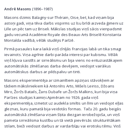
Andrē Masons
(1896–1987)
Masons dzimis Balagny-sur-Thérain, Oise, bet, kad viņam bija
astoņi gadi, viņa tēva darbs vispirms uz īsu brīdi aizveda ģimeni uz
Lille un pēc tam uz Briseli. Mākslas studijas viņš sācis vienpadsmit
gadu vecumā Académie Royale des Beaux-Arts Briselē Konstanta
Montalda vadībā, vēlāk studējis Parīzē.
Pirmā pasaules kara laikā viņš cīnījās Francijas labā un tika smagi
ievainots. Viņa agrīnie darbi parāda interesi par kubismu. Vēlāk
viņš kļuva saistīts ar sirreālismu un bija viens no entuziastākajiem
automātiskās zīmēšanas darba devējiem, veidojot vairākus
automātiskus darbus ar pildspalvu un tinti.
Masons eksperimentēja ar izmainītiem apziņas stāvokļiem ar
tādiem māksliniekiem kā Antonīns Arto, Mišels Leiriss, Džoans
Miro, Žoržs Batails, Žans Dubafe un Žoržs Malkins, kuri bija viņa
Parīzes studijas kaimiņi.Apmēram no 1926. gada viņš
eksperimentēja, izmetot uz audekla smiltis un līmi un veidojot eļļas
gleznas, kuru pamatā bija veidotās formas. Taču 20. gadu beigās
automātiskā zīmēšana viņam šķita diezgan ierobežojoša, un viņš
pameta sirreālisma kustību un tā vietā pievērsās strukturētākam
stilam, bieži veidojot darbus ar vardarbīgu vai erotisku tēmu. Viņš