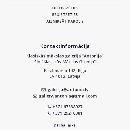
AUTORIZĒTIES
REĢISTRĒTIES
AIZMIRSĀT PAROLI?
Kontaktinformācija
Klasiskās mākslas galerija "Antonija"
SIA "Klasiskās Mākslas Galerija"
Brīvības iela 142, Rīga
LV-1012, Latvija
galerija@antonia.lv
gallery.antonia@gmail.com
+371 67338927
+371 29210081
Darba laiks: