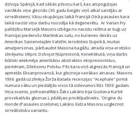
dzīvoja Spānijā, kad sākās pilsoņu karš, kas atspoguļojas
vairākās viņa gleznās (30. gadu beigās viņš atkal saistījās ar
sirreālistiem). Vācu okupācijas laikā Francijā Otrā pasaules kara
laikā nacisti viņa darbu nosodīja kā deģenerētu. Ar Varian Fry
palīdzību Marseļā Masons izbēga no nacistu režīma ar kuģi uz
Francijai piederošo Martinikas salu, no kurienes devās uz
Amerikas Savienotajām Valstīm. Ierodoties Ņujorkā, muitas
amatpersonas, pārbaudot Masona bagāžu, atrada viņa erotisko
zīmējumu slēpni. Dzīvojot Ņūprestonā, Konektikutā, viņa darbs
būtiski ietekmēja amerikāņu abstraktos ekspresionistus,
piemēram, Džeksonu Poloku. Pēc kara viņš atgriezās Francijā un
apmetās Eksanprovansā, kur gleznoja vairākas ainavas. Masons
1936. gadā uzzīmēja Žorža Bataila recenzijas "Acephale" pirmā
numura vāku un piedalījās visos tā izdevumos līdz 1939. gadam.
Viņa svainis, psihoanalītiķis Žaks Lakāns bija Gustava Kurbē
provokatīvās gleznas L pēdējais privātīpašnieks. 'Origine du
monde (Pasaules izcelsme); Lakāns lūdza Masonu uzgleznot
sirreālistisku variantu.