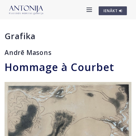
IENĀKT
Grafika
Andrē Masons
Hommage à Courbet