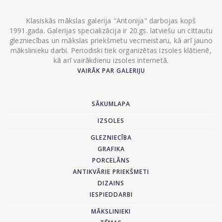
Klasiskās mākslas galerija "Antonija" darbojas kopš
1991.gada. Galerijas specializācija ir 20.gs. latviešu un cittautu
glezniecības un mākslas priekšmetu vecmeistaru, kā arī jauno
mākslinieku darbi. Periodiski tiek organizētas izsoles klātienē,
kā arī vairākdienu izsoles internetā.
VAIRĀK PAR GALERIJU
SĀKUMLAPA
IZSOLES
GLEZNIECĪBA
GRAFIKA
PORCELĀNS
ANTIKVĀRIE PRIEKŠMETI
DIZAINS
IESPIEDDARBI
MĀKSLINIEKI