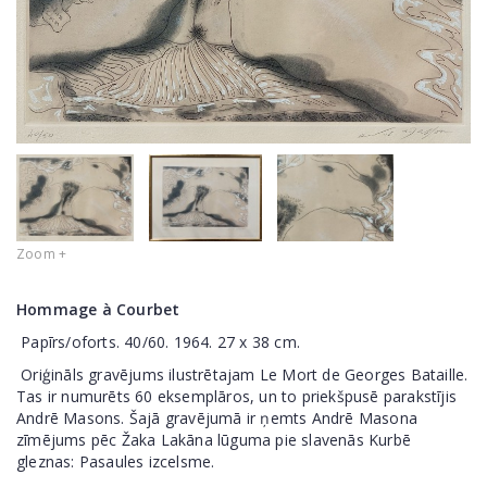
Zoom +
Hommage à Courbet
Papīrs/oforts. 40/60. 1964. 27 x 38 cm.
Oriģināls gravējums ilustrētajam Le Mort de Georges Bataille.
Tas ir numurēts 60 eksemplāros, un to priekšpusē parakstījis
Andrē Masons. Šajā gravējumā ir ņemts Andrē Masona
zīmējums pēc Žaka Lakāna lūguma pie slavenās Kurbē
gleznas: Pasaules izcelsme.