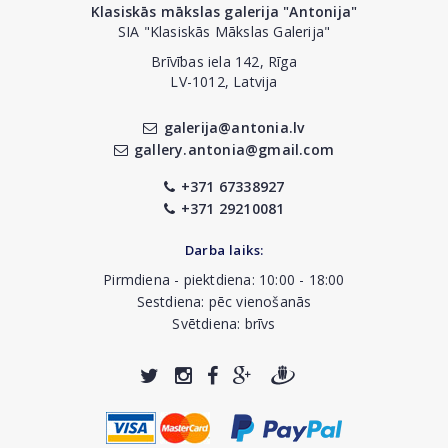
Klasiskās mākslas galerija "Antonija"
SIA "Klasiskās Mākslas Galerija"
Brīvības iela 142, Rīga
LV-1012, Latvija
galerija@antonia.lv
gallery.antonia@gmail.com
+371 67338927
+371 29210081
Darba laiks:
Pirmdiena - piektdiena: 10:00 - 18:00
Sestdiena: pēc vienošanās
Svētdiena: brīvs