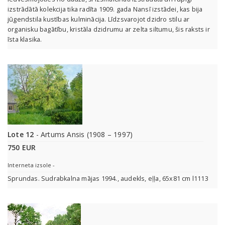
izstrādātā kolekcija tika radīta 1909. gada Nansī izstādei, kas bija
jūgendstila kustības kulminācija. Līdzsvarojot dzidro stilu ar
organisku bagātību, kristāla dzidrumu ar zelta siltumu, šis raksts ir
īsta klasika.
Lote 12
- Artums Ansis (1908 – 1997)
750 EUR
Interneta izsole -
Sprundas. Sudrabkalna mājas 1994., audekls, eļļa, 65x81 cm l1113