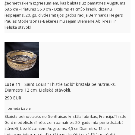
ģeometriskiem izgriezumiem, kas balstās uz pamatnes.Augstums
68,5 cm - Platums 56,0 cm - Dziļums 41 cmŠo krēslu dizainu,
iespējams, 20. gs. divdesmitajos gados radīja Bernhards Hēgers
Paulas Modersonas-Bekeres muzejam Brēmenē.Abi krēsli ir
lieliskā stāvoklī.
Lote 11
- Saint Louis “Thistle Gold” kristāla pelnutrauks.
Diametrs 12 cm. Lieliskā stāvoklī.
290 EUR
Interneta izsole -
Skaists pelnutrauks no Sentluisas kristāla fabrikas, Francija.Thistle
Gold modelis.Iezīmēts zem pamatnes.20. gadsimta periods.Labā
stāvoklī, bez lūzumiem.Augstums: 4,5 cmDiametrs: 12 cm
Iedvesmojoties no dadža, šī izsmalcināti izstrādātā un rūpīgi