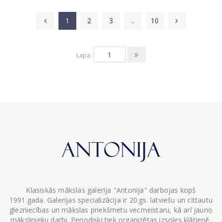
1
2
3
..
10
Lapa:
Klasiskās mākslas galerija "Antonija" darbojas kopš
1991.gada. Galerijas specializācija ir 20.gs. latviešu un cittautu
glezniecības un mākslas priekšmetu vecmeistaru, kā arī jauno
mākslinieku darbi. Periodiski tiek organizētas izsoles klātienē,