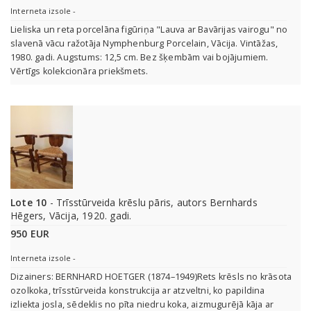
Interneta izsole -
Lieliska un reta porcelāna figūriņa "Lauva ar Bavārijas vairogu" no
slavenā vācu ražotāja Nymphenburg Porcelain, Vācija. Vintāžas,
1980. gadi. Augstums: 12,5 cm. Bez šķembām vai bojājumiem.
Vērtīgs kolekcionāra priekšmets.
Lote 10
- Trīsstūrveida krēslu pāris, autors Bernhards
Hēgers, Vācija, 1920. gadi.
950 EUR
Interneta izsole -
Dizainers: BERNHARD HOETGER (1874–1949)Rets krēsls no krāsota
ozolkoka, trīsstūrveida konstrukcija ar atzveltni, ko papildina
izliekta josla, sēdeklis no pīta niedru koka, aizmugurējā kāja ar