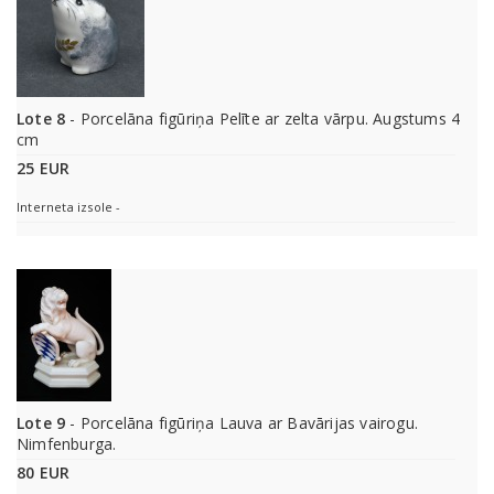
Lote 8
- Porcelāna figūriņa Pelīte ar zelta vārpu. Augstums 4
cm
25 EUR
Interneta izsole -
Lote 9
- Porcelāna figūriņa Lauva ar Bavārijas vairogu.
Nimfenburga.
80 EUR