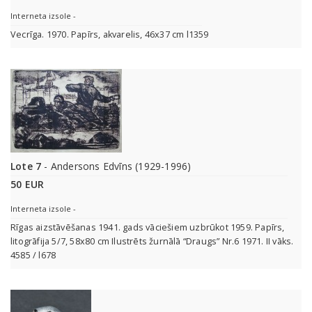
Interneta izsole -
Vecrīga. 1970. Papīrs, akvarelis, 46x37 cm l1359
Lote 7
- Andersons Edvīns (1929-1996)
50 EUR
Interneta izsole -
Rīgas aizstāvēšanas 1941. gads vāciešiem uzbrūkot 1959. Papīrs,
litogrāfija 5/7, 58x80 cm Ilustrēts žurnālā “Draugs” Nr.6 1971. II vāks.
4585 / l678