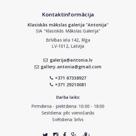
Kontaktinformācija
Klasiskās mākslas galerija "Antonija"
SIA "Klasiskās Mākslas Galerija"
Brīvības iela 142, Rīga
LV-1012, Latvija
galerija@antonia.lv
gallery.antonia@gmail.com
+371 67338927
+371 29210081
Darba laiks:
Pirmdiena - piektdiena: 10:00 - 18:00
Sestdiena: pēc vienošanās
Svētdiena: brīvs