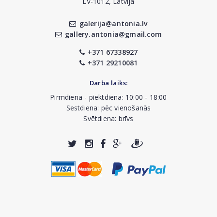
LV-1012, Latvija
galerija@antonia.lv
gallery.antonia@gmail.com
+371 67338927
+371 29210081
Darba laiks:
Pirmdiena - piektdiena: 10:00 - 18:00
Sestdiena: pēc vienošanās
Svētdiena: brīvs