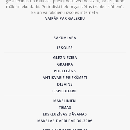
glezniecības un mākslas priekšmetu vecmeistaru, kā arī jauno
mākslinieku darbi. Periodiski tiek organizētas izsoles klātienē,
kā arī vairākdienu izsoles internetā.
VAIRĀK PAR GALERIJU
SĀKUMLAPA
IZSOLES
GLEZNIECĪBA
GRAFIKA
PORCELĀNS
ANTIKVĀRIE PRIEKŠMETI
DIZAINS
IESPIEDDARBI
MĀKSLINIEKI
TĒMAS
EKSKLUZĪVAS DĀVANAS
MĀKSLAS DARBI PAR 30-300€