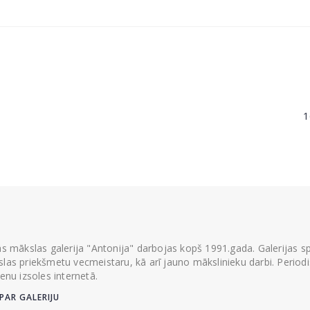
1
ās mākslas galerija "Antonija" darbojas kopš 1991.gada. Galerijas spec
las priekšmetu vecmeistaru, kā arī jauno mākslinieku darbi. Periodisk
ienu izsoles internetā.
PAR GALERIJU