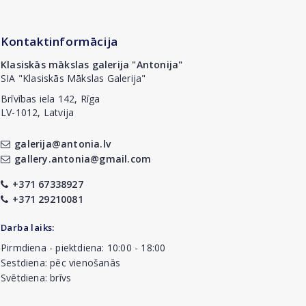
Kontaktinformācija
Klasiskās mākslas galerija "Antonija"
SIA "Klasiskās Mākslas Galerija"
Brīvības iela 142, Rīga
LV-1012, Latvija
galerija@antonia.lv
gallery.antonia@gmail.com
+371 67338927
+371 29210081
Darba laiks:
Pirmdiena - piektdiena: 10:00 - 18:00
Sestdiena: pēc vienošanās
Svētdiena: brīvs