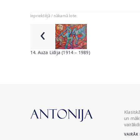
Iepriekšējā / nākamā lote:
‹
14. Auza Lidija (1914 – 1989)
Klasisk
un māks
vairākd
VAIRĀK 