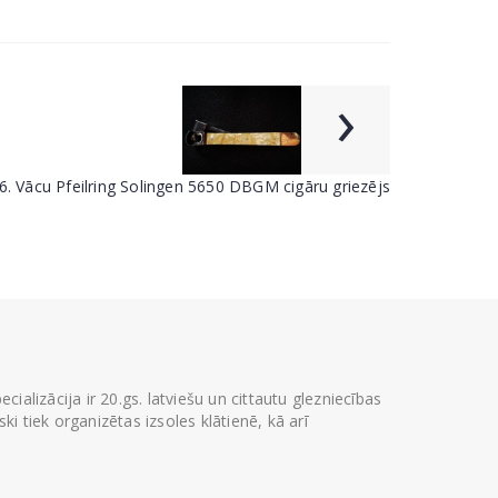
›
6. Vācu Pfeilring Solingen 5650 DBGM cigāru griezējs
ializācija ir 20.gs. latviešu un cittautu glezniecības
i tiek organizētas izsoles klātienē, kā arī