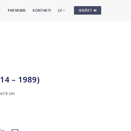
PAR MUMS
KONTAKTI
LV
IENĀKT
914 – 1989)
29x19 cm