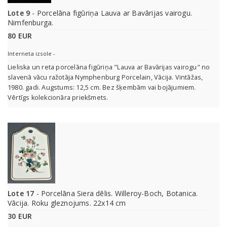
Lote 9
- Porcelāna figūriņa Lauva ar Bavārijas vairogu.
Nimfenburga.
80 EUR
Interneta izsole -
Lieliska un reta porcelāna figūriņa "Lauva ar Bavārijas vairogu" no
slavenā vācu ražotāja Nymphenburg Porcelain, Vācija. Vintāžas,
1980. gadi. Augstums: 12,5 cm. Bez šķembām vai bojājumiem.
Vērtīgs kolekcionāra priekšmets.
Lote 17
- Porcelāna Siera dēlis. Willeroy-Boch, Botanica.
Vācija. Roku gleznojums. 22x14 cm
30 EUR