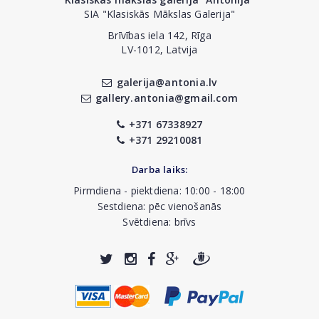
SIA "Klasiskās Mākslas Galerija"
Brīvības iela 142, Rīga
LV-1012, Latvija
galerija@antonia.lv
gallery.antonia@gmail.com
+371 67338927
+371 29210081
Darba laiks:
Pirmdiena - piektdiena: 10:00 - 18:00
Sestdiena: pēc vienošanās
Svētdiena: brīvs