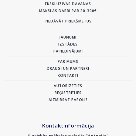
EKSKLUZĪVAS DĀVANAS
MĀKSLAS DARBI PAR 30-300€
PIEDĀVĀT PRIEKŠMETUS
JAUNUMI
IZSTĀDES
PAPILDINĀJUMI
PAR MUMS
DRAUGI UN PARTNERI
KONTAKTI
AUTORIZĒTIES
REĢISTRĒTIES
AIZMIRSĀT PAROLI?
Kontaktinformācija
Klasiskās mākslas galerija "Antonija"