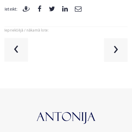
Ieteikt:
Iepriekšējā / nākamā lote:
‹
›