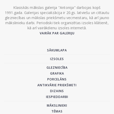
Klasiskās mākslas galerija "Antonija" darbojas kopš
1991.gada. Galerijas specializācija ir 20.gs. latviešu un cittautu
glezniecības un mākslas priekšmetu vecmeistaru, kā arī jauno
mākslinieku darbi. Periodiski tiek organizētas izsoles klātienē,
kā arī vairākdienu izsoles internetā.
VAIRĀK PAR GALERIJU
SĀKUMLAPA
IZSOLES
GLEZNIECĪBA
GRAFIKA
PORCELĀNS
ANTIKVĀRIE PRIEKŠMETI
DIZAINS
IESPIEDDARBI
MĀKSLINIEKI
TĒMAS