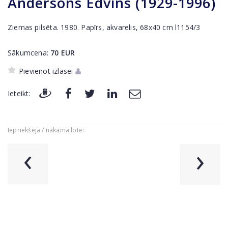
Andersons Edvīns (1929-1996)
Ziemas pilsēta. 1980. Papīrs, akvarelis, 68x40 cm l1154/3
Sākumcena:
70
EUR
Pievienot izlasei
Ieteikt:
Iepriekšējā / nākamā lote:
‹
›