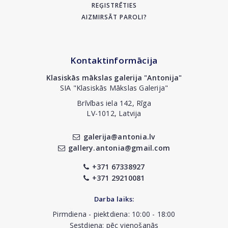
REĢISTRĒTIES
AIZMIRSĀT PAROLI?
Kontaktinformācija
Klasiskās mākslas galerija "Antonija"
SIA "Klasiskās Mākslas Galerija"
Brīvības iela 142, Rīga
LV-1012, Latvija
galerija@antonia.lv
gallery.antonia@gmail.com
+371 67338927
+371 29210081
Darba laiks:
Pirmdiena - piektdiena: 10:00 - 18:00
Sestdiena: pēc vienošanās