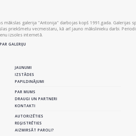
ās mākslas galerija "Antonija" darbojas kopš 1991.gada. Galerijas spec
las priekšmetu vecmeistaru, kā arī jauno mākslinieku darbi. Periodisk
ienu izsoles internetā.
PAR GALERIJU
JAUNUMI
IZSTĀDES
PAPILDINĀJUMI
PAR MUMS
DRAUGI UN PARTNERI
KONTAKTI
AUTORIZĒTIES
REĢISTRĒTIES
AIZMIRSĀT PAROLI?