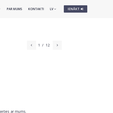
PAR MUMS
KONTAKTI
LV
IENĀKT
1
/
12
nieties ar mums.