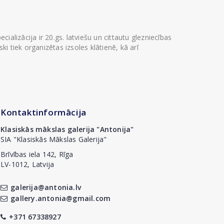
ializācija ir 20.gs. latviešu un cittautu glezniecības
i tiek organizētas izsoles klātienē, kā arī
Kontaktinformācija
Klasiskās mākslas galerija "Antonija"
SIA "Klasiskās Mākslas Galerija"
Brīvības iela 142, Rīga
LV-1012, Latvija
galerija@antonia.lv
gallery.antonia@gmail.com
+371 67338927