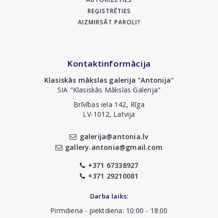
REĢISTRĒTIES
AIZMIRSĀT PAROLI?
Kontaktinformācija
Klasiskās mākslas galerija "Antonija"
SIA "Klasiskās Mākslas Galerija"
Brīvības iela 142, Rīga
LV-1012, Latvija
galerija@antonia.lv
gallery.antonia@gmail.com
+371 67338927
+371 29210081
Darba laiks:
Pirmdiena - piektdiena: 10:00 - 18:00