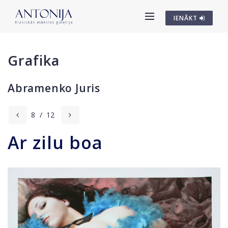
IENĀKT
Grafika
Abramenko Juris
8
/
12
Ar zilu boa